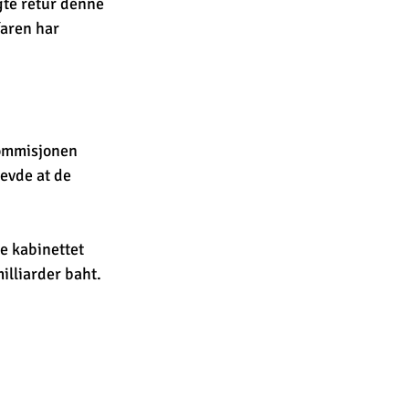
gte retur denne 
aren har 
kommisjonen 
evde at de 
e kabinettet 
illiarder baht.