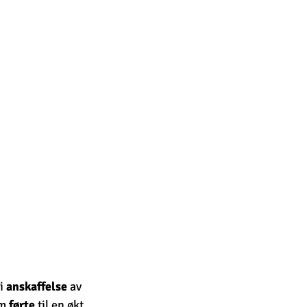
 i 
anskaffelse
 av 
m 
førte
 til en økt 