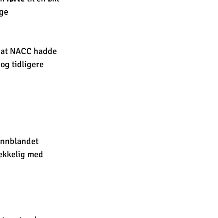
lge 
g at NACC hadde 
g tidligere 
innblandet 
rekkelig med 