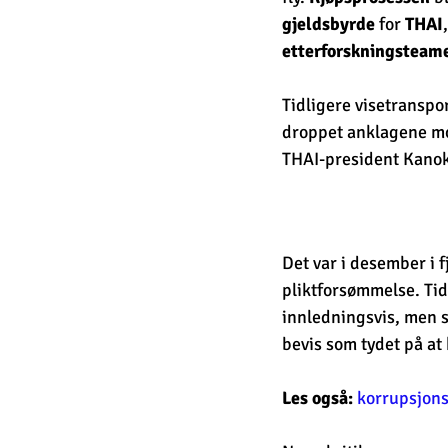
gjeldsbyrde
 for 
THAI
etterforskningsteam
Tidligere visetranspo
droppet anklagene mot
THAI-president Kanok
Det var i desember i f
pliktforsømmelse. Tid
innledningsvis, men si
bevis som tydet på at 
Les også: 
korrupsjons