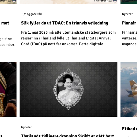
Tips og gode råd
Nyheter
r mot
Slik fyller du ut TDAC: En trinnvis veiledning
Finnair
Fra 1. mai 2025 må alle utenlandske statsborgere som
Finnair 
reiser inn i Thailand fylle ut Thailand Digital Arrival
vinterse
ge sine
Card (TDAC) på nett før ankomst. Dette digitale
avganger
 desember.
skjemaet erstatter det eldre papirskjemaet TM6 og
forenkler immigrasjonsprosessen.
Nyheter
Etihad 
ns
Thailands tidligere dronning Sirikit er gått bort