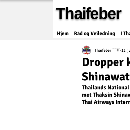
Thaifeber
Hjem
Råd og Veiledning
I Th
Thaifeber 🇹🇭
13. j
Dropper 
Shinawatr
Thailands National
mot Thaksin Shinawa
Thai Airways Inter