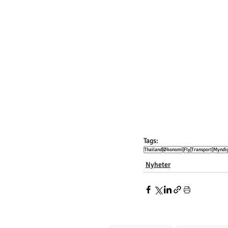
Tags:
Thailand
Økonomi
Fly
Transport
Myndi
Nyheter