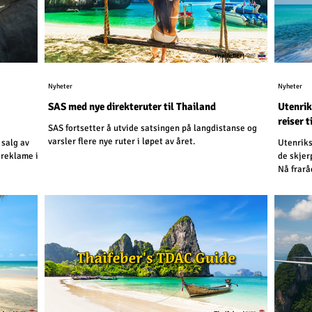
Nyheter
Nyheter
SAS med nye direkteruter til Thailand
Utenrik
reiser t
SAS fortsetter å utvide satsingen på langdistanse og
varsler flere nye ruter i løpet av året.
 salg av
Utenriks
 reklame i
de skjer
Nå frarå
kilomete
Kambodsj
kilomete