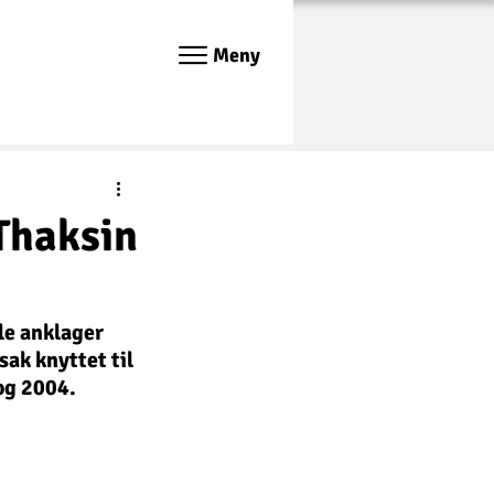
Meny
Thaksin
e anklager 
ak knyttet til 
og 2004.