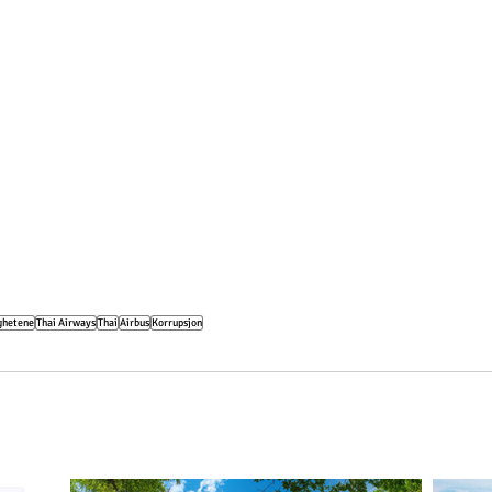
ghetene
Thai Airways
Thai
Airbus
Korrupsjon