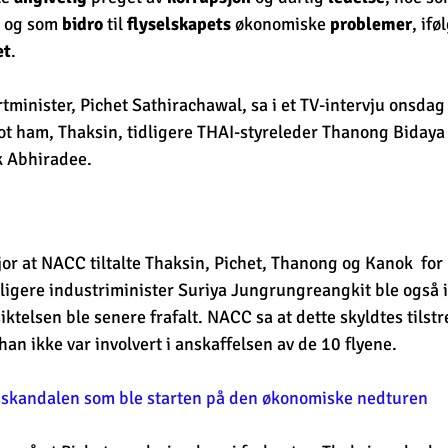
, og som 
bidro
 til 
flyselskapets
 økonomiske 
problemer
, ifø
et
.
rtminister, Pichet Sathirachawal, sa i et TV-intervju onsda
 ham, Thaksin, tidligere THAI-styreleder Thanong Bidaya o
 Abhiradee. 
jor at NACC tiltalte Thaksin, Pichet, Thanong og Kanok  for 
ligere industriminister Suriya Jungrungreangkit ble også 
ktelsen ble senere frafalt. NACC sa at dette skyldtes tilst
han ikke var involvert i anskaffelsen av de 10 flyene.
skandalen som ble starten på den økonomiske nedturen