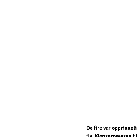
De
 fire var 
opprinnel
fly. 
Kjøpsprosessen
 b