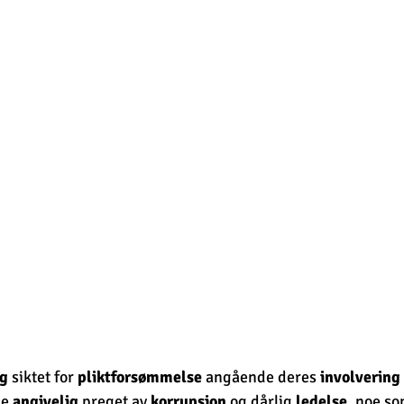
ig
 siktet for 
pliktforsømmelse
 angående deres 
involvering
le 
angivelig
 preget av 
korrupsjon
 og dårlig 
ledelse
, noe so