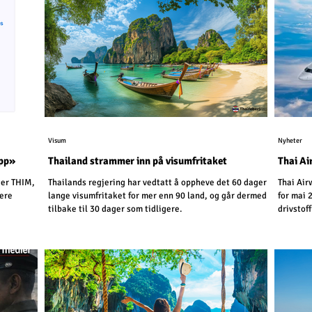
Visum
Nyheter
app»
Thailand strammer inn på visumfritaket
Thai Ai
ger THIM,
Thailands regjering har vedtatt å oppheve det 60 dager
Thai Air
sere
lange visumfritaket for mer enn 90 land, og går dermed
for mai 
tilbake til 30 dager som tidligere.
drivstof