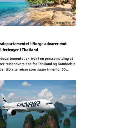
sdepartementet i Norge advarer mot
il ferieøyer i Thailand
departementet skriver i en pressemelding at
per reiseadvarslene for Thailand og Kambodsja.
der UD alle reiser som ligger innenfor 50
r på hver side av grensen mellom Thailand og
a. Den forrige reiseadvarselen gjaldt for 20
r fra grensen.