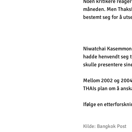
Noen kritikere reager
måneden. Men Thaksins
bestemt seg for å utse
Niwatchai Kasemmongk
hadde henvendt seg ti
skulle presentere sin
Mellom 2002 og 2004,
THAIs plan om å anska
Ifølge en etterforskn
Kilde: Bangkok Post