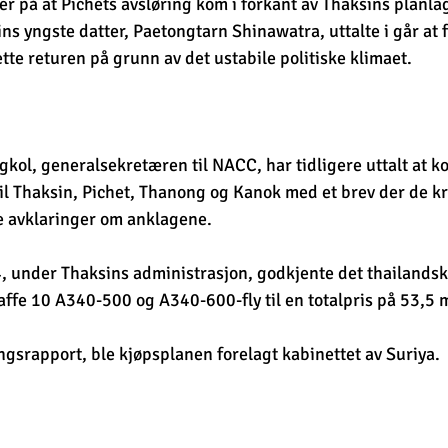
er på at Pichets avsløring kom i forkant av Thaksins planla
 yngste datter, Paetongtarn Shinawatra, uttalte i går at f
tte returen på grunn av det ustabile politiske klimaet.
ol, generalsekretæren til NACC, har tidligere uttalt at 
l Thaksin, Pichet, Thanong og Kanok med et brev der de kr
e avklaringer om anklagene.
 under Thaksins administrasjon, godkjente det thailandsk
ffe 10 A340-500 og A340-600-fly til en totalpris på 53,5 m
ingsrapport, ble kjøpsplanen forelagt kabinettet av Suriya.