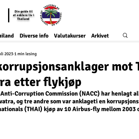
Din guide til
et enklere liv i
Thailand
ailand
Diverse info
Valutakurser
Arkivet
uli 2023
1 min lesing
korrupsjonsanklager mot 
a etter flykjøp
 Anti-Corruption Commission (NACC) har henlagt all
tra, og tre andre som var anklageti en korrupsjonss
nationals (THAI) kjøp av 10 Airbus-fly mellom 2003 