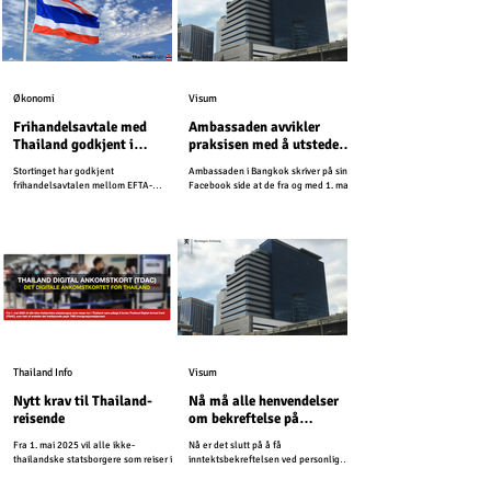
Økonomi
Visum
Frihandelsavtale med
Ambassaden avvikler
Thailand godkjent i
praksisen med å utstede
Stortinget
inntektsbekreftelser
Stortinget har godkjent
Ambassaden i Bangkok skriver på sin
frihandelsavtalen mellom EFTA-
Facebook side at de fra og med 1. mai
statene og Thailand.
2026, vil avvikle praksisen med å
utstede inntektsbekreftelser.
Thailand Info
Visum
Nytt krav til Thailand-
Nå må alle henvendelser
reisende
om bekreftelse på
pensjonsinntekt sendes til
Fra 1. mai 2025 vil alle ikke-
Nå er det slutt på å få
ambassaden per post
thailandske statsborgere som reiser inn
inntektsbekreftelsen ved personlig
i Thailand være pålagt å bruke Thailand
fremmøte.
Digital Arrival Card...