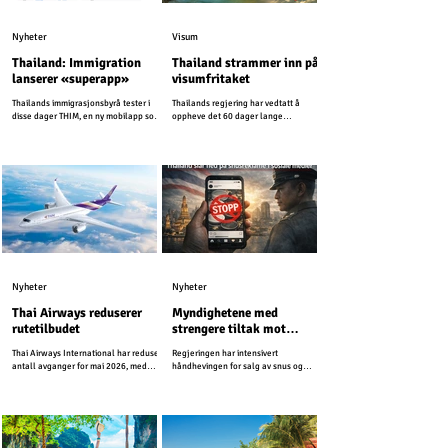
Nyheter
Visum
Thailand: Immigration
Thailand strammer inn på
lanserer «superapp»
visumfritaket
Thailands immigrasjonsbyrå tester i
Thailands regjering har vedtatt å
disse dager THIM, en ny mobilapp som
oppheve det 60 dager lange
er utviklet for å modernisere
visumfritaket for mer enn 90 land, og
immigrasjonstjenestene i Thailand.
går dermed tilbake til 30 dager som
tidligere.
Nyheter
Nyheter
Thai Airways reduserer
Myndighetene med
rutetilbudet
strengere tiltak mot
snusreklame i sosiale
Thai Airways International har redusert
Regjeringen har intensivert
medier
antall avganger for mai 2026, med
håndhevingen for salg av snus og
henvisning til høye drivstoffkostnader
beordret strengere tiltak mot salg og
og en nedgang i etterspørselen.
reklame i sosiale medier.