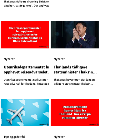
Thailands tidligere dronning Sirikit er
direkteruter.
gått bort, 93 år gammel. Det opplyste
det Thailandske kongehuset fredag.
Nyheter
Nyheter
Utenriksdepartementet har
Thailands tidligere
opphevet reiseadvarselet
statsminister Thaksin
for Buriram, Surin, Sisaket
Shinawatra må sone ett år
Utenriksdepartementet nedjusterer
Thailands høyesterett sier landets
og Ubon Ratchathani
i fengsel
reiseadvarsel for Thailand. Reiserådet
tidligere statsminister Thaksin
for Kambodsja er uendret.
Shinawatra må sone ett år i fengsel.
Tips og gode råd
Nyheter