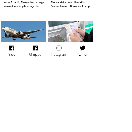
Suvarnabhumi lufthavn
Norse Atlantic Airways har nettopp
AirAsia utvider rutetilbudet fra
kommet med oppdateringer for
Suvarnabhumi lufthavn med to nye
vintersesongen 2025-2026.
innenriksruter.
Side
Gruppe
Instagram
Twitter
Nyheter
Nyheter
Emirates bytter flytype og
Mann dømt for bedrageri –
kutter i tilbudet fra Oslo
brukte arbeidsgiverens
Lufthavn
kredittkort på Thailand-
Det Dubai-baserte flyselskapet
En 35 år gammel mann er dømt i Midtre
ferie
Emirates, setter inn sine eldste fly og
Hålogaland tingrett for bedrageri etter
kutter First Class tilbudet fra Oslo
å ha brukt arbeidsgiverens kredittkort
Lufthavn.
til private utgifter.
Nyheter
Tester og reiseanmeldelser