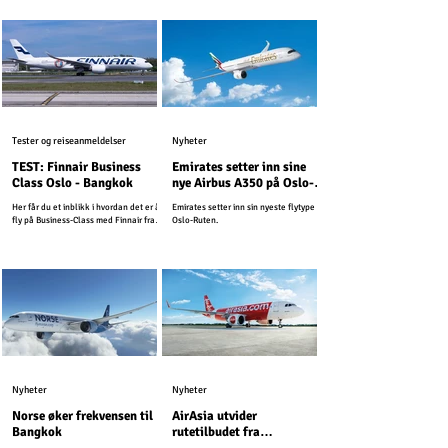
Tester og reiseanmeldelser
Nyheter
TEST: Finnair Business
Emirates setter inn sine
Class Oslo - Bangkok
nye Airbus A350 på Oslo-
Ruten
Her får du et inblikk i hvordan det er å
Emirates setter inn sin nyeste flytype på
fly på Business-Class med Finnair fra
Oslo-Ruten.
Oslo til Thailands hovedstad Bangkok.
Nyheter
Nyheter
Norse øker frekvensen til
AirAsia utvider
Bangkok
rutetilbudet fra