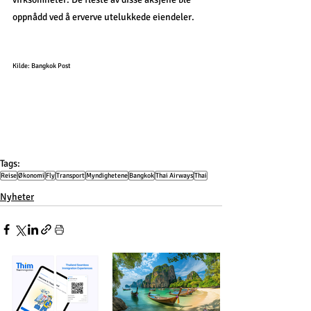
oppnådd ved å erverve utelukkede eiendeler.
Kilde: Bangkok Post
Tags:
Reise
Økonomi
Fly
Transport
Myndighetene
Bangkok
Thai Airways
Thai
Nyheter