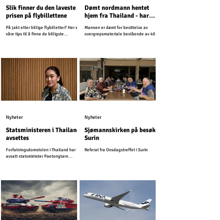
Slik finner du den laveste
Dømt nordmann hentet
prisen på flybillettene
hjem fra Thailand - har
vært på rømmen i flere år
På jakt etter billige flybilletter? Her er
Mannen er dømt for besittelse av
våre tips til å finne de billigste
overgrepsmateriale bestående av 4000
billettene til Thailand.
bilder og videoer. Siden har han
unndratt seg straff.
Nyheter
Nyheter
Statsministeren i Thailand
Sjømannskirken på besøk i
avsettes
Surin
Forfatningsdomstolen i Thailand har
Referat fra Onsdagstreffet i Surin
avsatt statsminister Paetongtarn
Shinawatra.