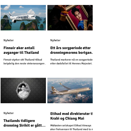
digitale skjemaet erstatter det eldre
papirskjemaet TM6 og forenkler
immigrasjonsprosessen.
Nyheter
Nyheter
Finnair øker antall
Ett års sorgperiode etter
avganger til Thailand
dronningmorens bortgang
– turismen vil fortsette
Finnair styrker sitt Thailand-tilbud
Thailand markerer nå en sorgperiode
som normalt
betydelig den neste vintersesongen og
etter dødsfallet til Hennes Majestet
planlegger opptil 25 ukentlige
Dronning Sirikit, dronningmoren.
avganger fra Helsinki til Thailand i
2026.
Nyheter
Etihad med direkteruter til
Krabi og Chiang Mai
Thailands tidligere
dronning Sirikit er gått
Midtøsten selskapet Etihad Airways
bort
øker frekvensen til Thailand med to nye