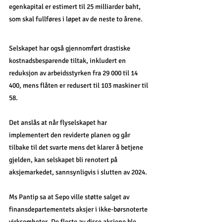
egenkapital er estimert til 25 milliarder baht, 
som skal fullføres i løpet av de neste to årene.
Selskapet har også gjennomført drastiske 
kostnadsbesparende tiltak, inkludert en 
reduksjon av arbeidsstyrken fra 29 000 til 14 
400, mens flåten er redusert til 103 maskiner til 
58. 
Det anslås at når flyselskapet har 
implementert den reviderte planen og går 
tilbake til det svarte mens det klarer å betjene 
gjelden, kan selskapet bli renotert på 
aksjemarkedet, sannsynligvis i slutten av 2024. 
Ms Pantip sa at Sepo ville støtte salget av 
finansdepartementets aksjer i ikke-børsnoterte 
virksomheter. De fleste av disse aksjene ble 