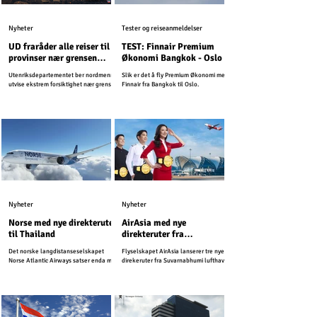
Nyheter
Tester og reiseanmeldelser
UD fraråder alle reiser til
TEST: Finnair Premium
provinser nær grensen
Økonomi Bangkok - Oslo
mellom Kambodsja og
Utenriksdepartementet ber nordmenn
Slik er det å fly Premium Økonomi med
Thailand
utvise ekstrem forsiktighet nær grensen
Finnair fra Bangkok til Oslo.
mellom Kambodsja og Thailand.
Nyheter
Nyheter
Norse med nye direkteruter
AirAsia med nye
til Thailand
direkteruter fra
Suvarnabhumi lufthavn
Det norske langdistanseselskapet
Flyselskapet AirAsia lanserer tre nye
Norse Atlantic Airways satser enda mer
direkeruter fra Suvarnabhumi lufthavn.
på Thailand i kommende sesong, og
starter nye ruter til den svært populære
ferieøyen sør i landet.