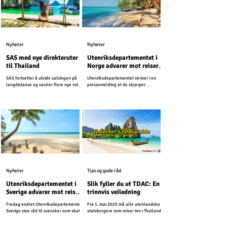
Nyheter
Nyheter
SAS med nye direkteruter
Utenriksdepartementet i
til Thailand
Norge advarer mot reiser
til ferieøyer i Thailand
SAS fortsetter å utvide satsingen på
Utenriksdepartementet skriver i en
langdistanse og varsler flere nye ruter i
pressemelding at de skjerper
løpet av året.
reiseadvarslene for Thailand og
Kambodsja. Nå fraråder UD alle reiser
som ligger innenfor 50 kilometer på
hver side av grensen mellom Thailand
og Kambodsja. Den forrige
reiseadvarselen gjaldt for 20 kilometer
fra grensen.
Nyheter
Tips og gode råd
Utenriksdepartementet i
Slik fyller du ut TDAC: En
Sverige advarer mot reiser
trinnvis veiledning
til ferieøyer i Thailand
Fredag endret Utenriksdepartementet i
Fra 1. mai 2025 må alle utenlandske
Sverige sine råd til svensker som skal
statsborgere som reiser inn i Thailand
reise til Thailand i desember.
fylle ut Thailand Digital Arrival Card
(TDAC) på nett før ankomst. Dette