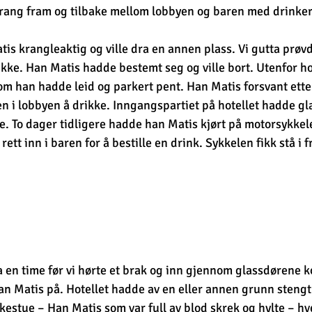
prang fram og tilbake mellom lobbyen og baren med drinker
tis krangleaktig og ville dra en annen plass. Vi gutta prøvd
ikke. Han Matis hadde bestemt seg og ville bort. Utenfor ho
m han hadde leid og parkert pent. Han Matis forsvant etter
jen i lobbyen å drikke. Inngangspartiet på hotellet hadde gl
ne. To dager tidligere hadde han Matis kjørt på motorsykkel
rett inn i baren for å bestille en drink. Sykkelen fikk stå i f
rka en time før vi hørte et brak og inn gjennom glassdørene 
n Matis på. Hotellet hadde av en eller annen grunn stengt
estue – Han Matis som var full av blod skrek og hylte – hv