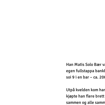
Han Matis Solo Bær v
egen fullstappa bankb
soi 9 i en bar – ca. 2
Utpå kvelden kom han 
kjøpte han flere brett
sammen og alle sammen