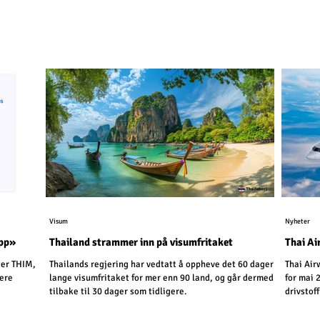
Visum
Nyheter
app»
Thailand strammer inn på visumfritaket
Thai Ai
ger THIM,
Thailands regjering har vedtatt å oppheve det 60 dager
Thai Air
sere
lange visumfritaket for mer enn 90 land, og går dermed
for mai 
tilbake til 30 dager som tidligere.
drivstof