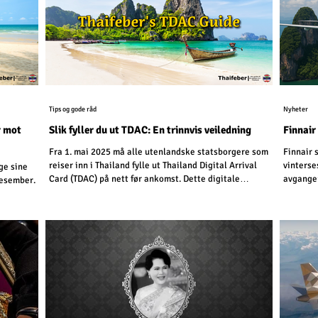
Tips og gode råd
Nyheter
r mot
Slik fyller du ut TDAC: En trinnvis veiledning
Finnair
Fra 1. mai 2025 må alle utenlandske statsborgere som
Finnair 
reiser inn i Thailand fylle ut Thailand Digital Arrival
vinterse
ge sine
Card (TDAC) på nett før ankomst. Dette digitale
avganger
 desember.
skjemaet erstatter det eldre papirskjemaet TM6 og
forenkler immigrasjonsprosessen.