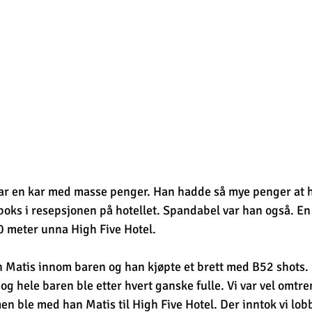
ar en kar med masse penger. Han hadde så mye penger at 
oks i resepsjonen på hotellet. Spandabel var han også. En 
00 meter unna High Five Hotel.
Matis innom baren og han kjøpte et brett med B52 shots. 
 og hele baren ble etter hvert ganske fulle. Vi var vel omtren
 ble med han Matis til High Five Hotel. Der inntok vi lob