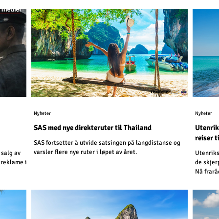
Nyheter
Nyheter
SAS med nye direkteruter til Thailand
Utenrik
reiser t
SAS fortsetter å utvide satsingen på langdistanse og
varsler flere nye ruter i løpet av året.
 salg av
Utenriks
 reklame i
de skjer
Nå frarå
kilomete
Kambodsj
kilomete