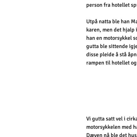
person fra hotellet s
Utpå natta ble han Ma
karen, men det hjalp 
han en motorsykkel so
gutta ble sittende ig
disse pleide å stå åp
rampen til hotellet og 
Vi gutta satt vel i ci
motorsykkelen med ha
Dæven nå ble det husk