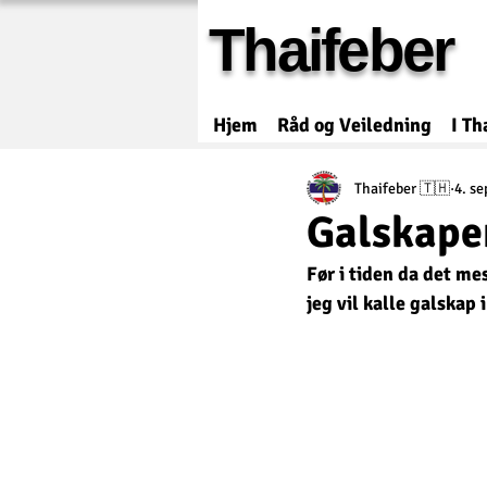
Thaifeber
Hjem
Råd og Veiledning
I Th
Thaifeber 🇹🇭
4. se
Galskapen
Før i tiden da det me
jeg vil kalle galskap