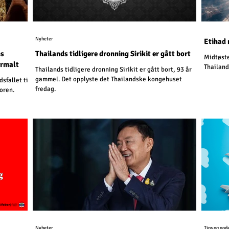
Nyheter
Etihad 
ns
Thailands tidligere dronning Sirikit er gått bort
Midtøste
ormalt
Thailand
Thailands tidligere dronning Sirikit er gått bort, 93 år
gammel. Det opplyste det Thailandske kongehuset
sfallet til
fredag.
oren.
Nyheter
Tips og god