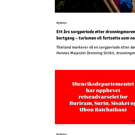
Nyheter
Ett års sorgperiode etter dronningmore
bortgang – turismen vil fortsette som n
Thailand markerer nå en sorgperiode etter død
Hennes Majestet Dronning Sirikit, dronningm
Nyheter