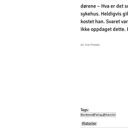
dørene – Hva er det so
sykehus. Heldigvis gi
kostet han. Svaret va
ikke oppdaget dette. H
Av: Ivar Finnstø
Tags:
Nordmenn
Pattaya
Historier
Historier