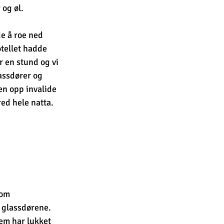
 og øl.
e å roe ned 
tellet hadde 
 en stund og vi 
assdører og 
en opp invalide 
red hele natta.
kom 
 glassdørene. 
em har lukket 