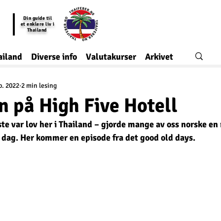
Din guide til
et enklere liv i
Thailand
ailand
Diverse info
Valutakurser
Arkivet
p. 2022
2 min lesing
 på High Five Hotell
ste var lov her i Thailand – gjorde mange av oss norske en 
 i dag. Her kommer en episode fra det good old days.