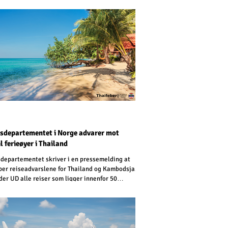
sdepartementet i Norge advarer mot
il ferieøyer i Thailand
departementet skriver i en pressemelding at
per reiseadvarslene for Thailand og Kambodsja.
der UD alle reiser som ligger innenfor 50
r på hver side av grensen mellom Thailand og
a. Den forrige reiseadvarselen gjaldt for 20
r fra grensen.