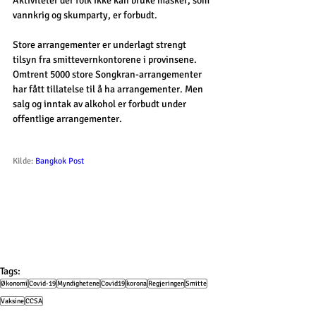
Aktiviteter der folk ikke kan bruke masker, som 
vannkrig og skumparty, er forbudt.
Store arrangementer er underlagt strengt 
tilsyn fra smittevernkontorene i provinsene. 
Omtrent 5000 store Songkran-arrangementer 
har fått tillatelse til å ha arrangementer. Men 
salg og inntak av alkohol er forbudt under 
offentlige arrangementer.
Kilde: 
Bangkok Post
Tags:
Økonomi
Covid-19
Myndighetene
Covid19
korona
Regjeringen
Smitte
Vaksine
CCSA