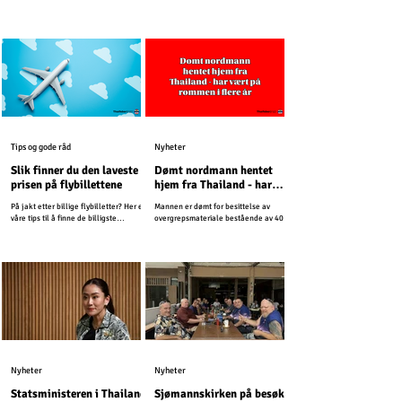
for Kambodsja er uendret.
Shinawatra må sone ett år i fengsel.
Tips og gode råd
Nyheter
Slik finner du den laveste
Dømt nordmann hentet
prisen på flybillettene
hjem fra Thailand - har
vært på rømmen i flere år
På jakt etter billige flybilletter? Her er
Mannen er dømt for besittelse av
våre tips til å finne de billigste
overgrepsmateriale bestående av 4000
billettene til Thailand.
bilder og videoer. Siden har han
unndratt seg straff.
Nyheter
Nyheter
Statsministeren i Thailand
Sjømannskirken på besøk i