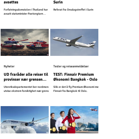
avsettes
Surin
Forfatningsdomstolen i Thailand har
Referat fra Onsdagstreffet i Surin
avsatt statsminister Paetongtarn
Shinawatra.
Nyheter
Tester og reiseanmeldelser
UD fraråder alle reiser til
TEST: Finnair Premium
provinser nær grensen
Økonomi Bangkok - Oslo
mellom Kambodsja og
Utenriksdepartementet ber nordmenn
Slik er det å fly Premium Økonomi med
Thailand
utvise ekstrem forsiktighet nær grensen
Finnair fra Bangkok til Oslo.
mellom Kambodsja og Thailand.