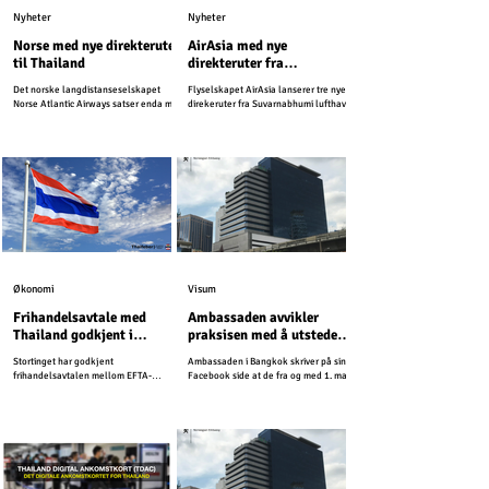
Nyheter
Nyheter
Norse med nye direkteruter
AirAsia med nye
til Thailand
direkteruter fra
Suvarnabhumi lufthavn
Det norske langdistanseselskapet
Flyselskapet AirAsia lanserer tre nye
Norse Atlantic Airways satser enda mer
direkeruter fra Suvarnabhumi lufthavn.
på Thailand i kommende sesong, og
starter nye ruter til den svært populære
ferieøyen sør i landet.
Økonomi
Visum
Frihandelsavtale med
Ambassaden avvikler
Thailand godkjent i
praksisen med å utstede
Stortinget
inntektsbekreftelser
Stortinget har godkjent
Ambassaden i Bangkok skriver på sin
frihandelsavtalen mellom EFTA-
Facebook side at de fra og med 1. mai
statene og Thailand.
2026, vil avvikle praksisen med å
utstede inntektsbekreftelser.