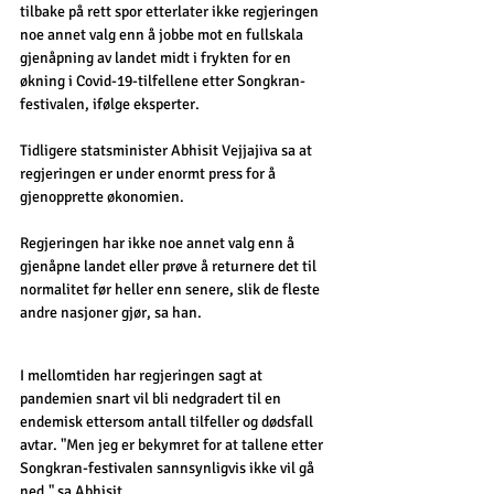
tilbake på rett spor etterlater ikke regjeringen 
noe annet valg enn å jobbe mot en fullskala 
gjenåpning av landet midt i frykten for en 
økning i Covid-19-tilfellene etter Songkran-
festivalen, ifølge eksperter.
Tidligere statsminister Abhisit Vejjajiva sa at 
regjeringen er under enormt press for å 
gjenopprette økonomien.
Regjeringen har ikke noe annet valg enn å 
gjenåpne landet eller prøve å returnere det til 
normalitet før heller enn senere, slik de fleste 
andre nasjoner gjør, sa han.
I mellomtiden har regjeringen sagt at 
pandemien snart vil bli nedgradert til en 
endemisk ettersom antall tilfeller og dødsfall 
avtar. "Men jeg er bekymret for at tallene etter 
Songkran-festivalen sannsynligvis ikke vil gå 
ned," sa Abhisit.