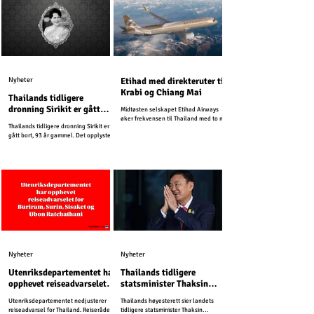
Nyheter
Etihad med direkteruter til
Krabi og Chiang Mai
Thailands tidligere
dronning Sirikit er gått
Midtøsten selskapet Etihad Airways
bort
øker frekvensen til Thailand med to nye
Thailands tidligere dronning Sirikit er
direkteruter.
gått bort, 93 år gammel. Det opplyste
det Thailandske kongehuset fredag.
Nyheter
Nyheter
Utenriksdepartementet har
Thailands tidligere
opphevet reiseadvarselet
statsminister Thaksin
for Buriram, Surin, Sisaket
Shinawatra må sone ett år
Utenriksdepartementet nedjusterer
Thailands høyesterett sier landets
og Ubon Ratchathani
i fengsel
reiseadvarsel for Thailand. Reiserådet
tidligere statsminister Thaksin