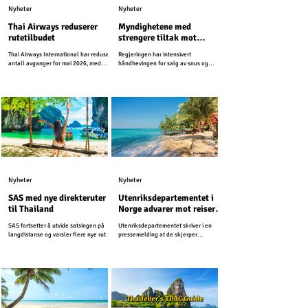
Nyheter
Nyheter
Thai Airways reduserer
Myndighetene med
rutetilbudet
strengere tiltak mot
snusreklame i sosiale
Thai Airways International har redusert
Regjeringen har intensivert
medier
antall avganger for mai 2026, med
håndhevingen for salg av snus og
henvisning til høye drivstoffkostnader
beordret strengere tiltak mot salg og
og en nedgang i etterspørselen.
reklame i sosiale medier.
Nyheter
Nyheter
SAS med nye direkteruter
Utenriksdepartementet i
til Thailand
Norge advarer mot reiser
til ferieøyer i Thailand
SAS fortsetter å utvide satsingen på
Utenriksdepartementet skriver i en
langdistanse og varsler flere nye ruter i
pressemelding at de skjerper
løpet av året.
reiseadvarslene for Thailand og
Kambodsja. Nå fraråder UD alle reiser
som ligger innenfor 50 kilometer på
hver side av grensen mellom Thailand
og Kambodsja. Den forrige
reiseadvarselen gjaldt for 20 kilometer
fra grensen.