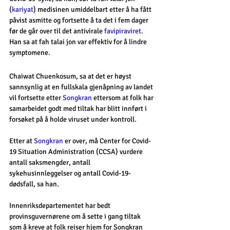
(
kariyat
) medisinen umiddelbart etter å ha fått 
påvist asmitte og fortsette å ta det i fem dager 
før de går over til det antivirale 
favipiraviret
. 
Han sa at fah talai jon var effektiv for å lindre 
symptomene.
Chaiwat Chuenkosum, sa at det er høyst 
sannsynlig at en fullskala gjenåpning av landet 
vil fortsette etter 
Songkran
 ettersom at folk har 
samarbeidet godt med tiltak har blitt innført i 
forsøket på å holde viruset under kontroll.
Etter at 
Songkran
 er over, må Center for Covid-
19 Situation Administration (CCSA) vurdere 
antall saksmengder, antall 
sykehusinnleggelser og antall Covid-19-
dødsfall, sa han.
Innenriksdepartementet har bedt 
provinsguvernørene om å sette i gang tiltak 
som å kreve at folk reiser hjem for Songkran 