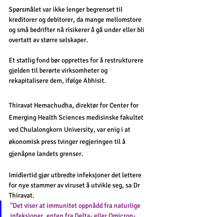
Spørsmålet var ikke lenger begrenset til 
kreditorer og debitorer, da mange mellomstore 
og små bedrifter nå risikerer å gå under eller bli 
overtatt av større selskaper.
Et statlig fond bør opprettes for å restrukturere 
gjelden til berørte virksomheter og 
rekapitalisere dem, ifølge Abhisit.
Thiravat Hemachudha, direktør for Center for 
Emerging Health Sciences medisinske fakultet 
ved Chulalongkorn University, var enig i at 
økonomisk press tvinger regjeringen til å 
gjenåpne landets grenser.
Imidlertid gjør utbredte infeksjoner det lettere 
for nye stammer av viruset å utvikle seg, sa Dr 
Thiravat.
"Det viser at immunitet oppnådd fra naturlige 
infeksjoner, enten fra Delta- eller Omicron-