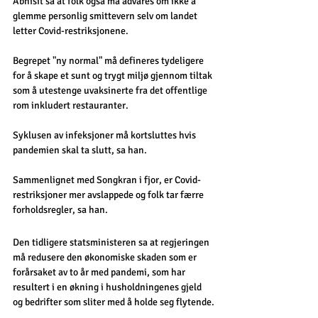
Abhisit sa at folk også må advares om ikke å 
glemme personlig smittevern selv om landet 
letter Covid-restriksjonene.
Begrepet "ny normal" må defineres tydeligere 
for å skape et sunt og trygt miljø gjennom tiltak 
som å utestenge uvaksinerte fra det offentlige 
rom inkludert restauranter.
Syklusen av infeksjoner må kortsluttes hvis 
pandemien skal ta slutt, sa han.
Sammenlignet med Songkran i fjor, er Covid-
restriksjoner mer avslappede og folk tar færre 
forholdsregler, sa han.
Den tidligere statsministeren sa at regjeringen 
må redusere den økonomiske skaden som er 
forårsaket av to år med pandemi, som har 
resultert i en økning i husholdningenes gjeld 
og bedrifter som sliter med å holde seg flytende.