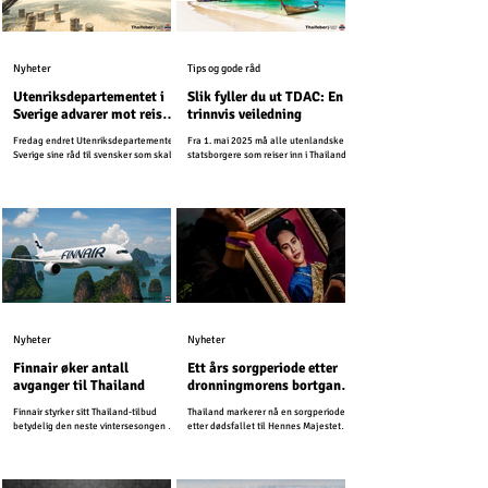
Nyheter
Tips og gode råd
Utenriksdepartementet i
Slik fyller du ut TDAC: En
Sverige advarer mot reiser
trinnvis veiledning
til ferieøyer i Thailand
Fredag endret Utenriksdepartementet i
Fra 1. mai 2025 må alle utenlandske
Sverige sine råd til svensker som skal
statsborgere som reiser inn i Thailand
reise til Thailand i desember.
fylle ut Thailand Digital Arrival Card
(TDAC) på nett før ankomst. Dette
digitale skjemaet erstatter det eldre
papirskjemaet TM6 og forenkler
immigrasjonsprosessen.
Nyheter
Nyheter
Finnair øker antall
Ett års sorgperiode etter
avganger til Thailand
dronningmorens bortgang
– turismen vil fortsette
Finnair styrker sitt Thailand-tilbud
Thailand markerer nå en sorgperiode
som normalt
betydelig den neste vintersesongen og
etter dødsfallet til Hennes Majestet
planlegger opptil 25 ukentlige
Dronning Sirikit, dronningmoren.
avganger fra Helsinki til Thailand i
2026.