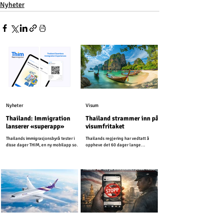
Nyheter
Nyheter
Visum
Thailand: Immigration
Thailand strammer inn på
lanserer «superapp»
visumfritaket
Thailands immigrasjonsbyrå tester i
Thailands regjering har vedtatt å
disse dager THIM, en ny mobilapp som
oppheve det 60 dager lange
er utviklet for å modernisere
visumfritaket for mer enn 90 land, og
immigrasjonstjenestene i Thailand.
går dermed tilbake til 30 dager som
tidligere.