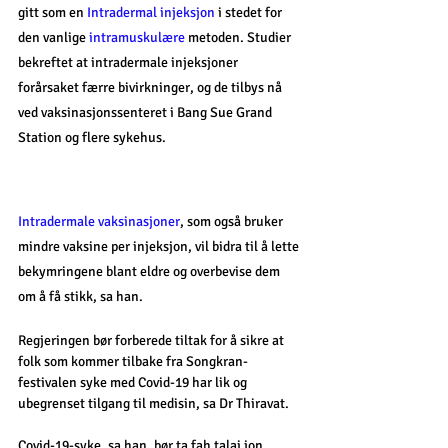
gitt som en 
Intradermal injeksjon
 i stedet for 
den vanlige 
intramuskulære
 metoden. Studier 
bekreftet at intradermale injeksjoner 
forårsaket færre bivirkninger, og de tilbys nå 
ved vaksinasjonssenteret i Bang Sue Grand 
Station og flere sykehus.
Intradermale vaksinasjoner
, som også bruker 
mindre vaksine per injeksjon, vil bidra til å lette 
bekymringene blant eldre og overbevise dem 
om å få stikk, sa han.
Regjeringen bør forberede tiltak for å sikre at 
folk som kommer tilbake fra Songkran-
festivalen syke med Covid-19 har lik og 
ubegrenset tilgang til medisin, sa Dr Thiravat.
Covid-19-syke, sa han, bør ta fah talai jon 