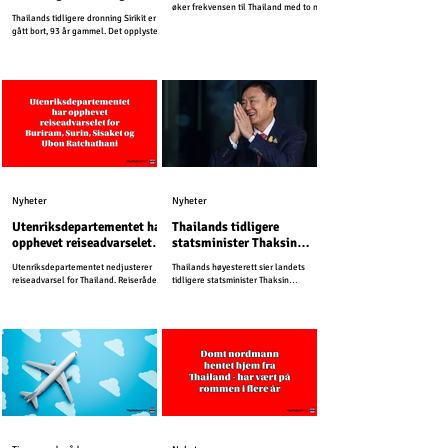
bort
øker frekvensen til Thailand med to nye
Thailands tidligere dronning Sirikit er
direkteruter.
gått bort, 93 år gammel. Det opplyste
det Thailandske kongehuset fredag.
Nyheter
Nyheter
Utenriksdepartementet har
Thailands tidligere
opphevet reiseadvarselet
statsminister Thaksin
for Buriram, Surin, Sisaket
Shinawatra må sone ett år
Utenriksdepartementet nedjusterer
Thailands høyesterett sier landets
og Ubon Ratchathani
i fengsel
reiseadvarsel for Thailand. Reiserådet
tidligere statsminister Thaksin
for Kambodsja er uendret.
Shinawatra må sone ett år i fengsel.