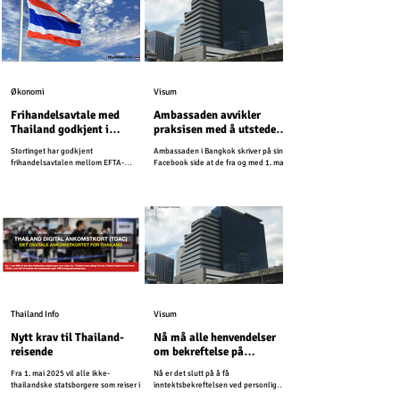
Økonomi
Visum
Frihandelsavtale med
Ambassaden avvikler
Thailand godkjent i
praksisen med å utstede
Stortinget
inntektsbekreftelser
Stortinget har godkjent
Ambassaden i Bangkok skriver på sin
frihandelsavtalen mellom EFTA-
Facebook side at de fra og med 1. mai
statene og Thailand.
2026, vil avvikle praksisen med å
utstede inntektsbekreftelser.
Thailand Info
Visum
Nytt krav til Thailand-
Nå må alle henvendelser
reisende
om bekreftelse på
pensjonsinntekt sendes til
Fra 1. mai 2025 vil alle ikke-
Nå er det slutt på å få
ambassaden per post
thailandske statsborgere som reiser inn
inntektsbekreftelsen ved personlig
i Thailand være pålagt å bruke Thailand
fremmøte.