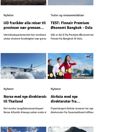
Nyheter
Tester og reiseanmeldelser
UD fraråder alle reiser til
TEST: Finnair Premium
provinser nær grensen
Økonomi Bangkok - Oslo
mellom Kambodsja og
Utenriksdepartementet ber nordmenn
Slik er det å fly Premium Økonomi med
Thailand
utvise ekstrem forsiktighet nær grensen
Finnair fra Bangkok til Oslo.
mellom Kambodsja og Thailand.
Nyheter
Nyheter
Norse med nye direkteruter
AirAsia med nye
til Thailand
direkteruter fra
Suvarnabhumi lufthavn
Det norske langdistanseselskapet
Flyselskapet AirAsia lanserer tre nye
Norse Atlantic Airways satser enda mer
direkeruter fra Suvarnabhumi lufthavn.
på Thailand i kommende sesong, og
starter nye ruter til den svært populære
ferieøyen sør i landet.