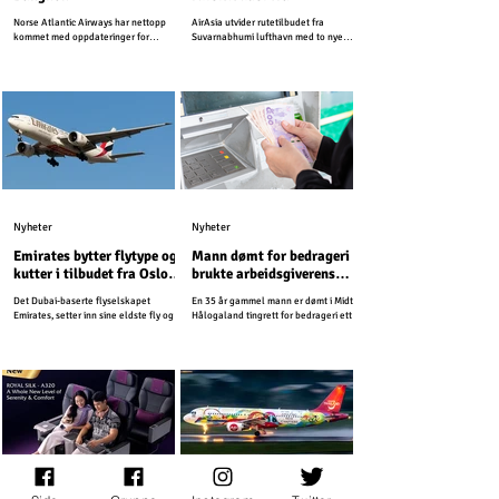
Suvarnabhumi lufthavn
Norse Atlantic Airways har nettopp
AirAsia utvider rutetilbudet fra
kommet med oppdateringer for
Suvarnabhumi lufthavn med to nye
vintersesongen 2025-2026.
innenriksruter.
Nyheter
Nyheter
Emirates bytter flytype og
Mann dømt for bedrageri –
kutter i tilbudet fra Oslo
brukte arbeidsgiverens
Lufthavn
kredittkort på Thailand-
Det Dubai-baserte flyselskapet
En 35 år gammel mann er dømt i Midtre
ferie
Emirates, setter inn sine eldste fly og
Hålogaland tingrett for bedrageri etter
kutter First Class tilbudet fra Oslo
å ha brukt arbeidsgiverens kredittkort
Lufthavn.
til private utgifter.