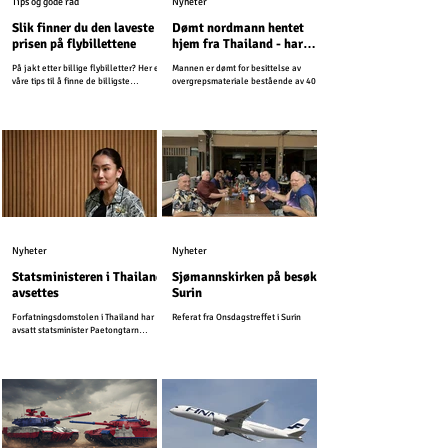
Tips og gode råd
Nyheter
Slik finner du den laveste
Dømt nordmann hentet
prisen på flybillettene
hjem fra Thailand - har
vært på rømmen i flere år
På jakt etter billige flybilletter? Her er
Mannen er dømt for besittelse av
våre tips til å finne de billigste
overgrepsmateriale bestående av 4000
billettene til Thailand.
bilder og videoer. Siden har han
unndratt seg straff.
Nyheter
Nyheter
Statsministeren i Thailand
Sjømannskirken på besøk i
avsettes
Surin
Forfatningsdomstolen i Thailand har
Referat fra Onsdagstreffet i Surin
avsatt statsminister Paetongtarn
Shinawatra.