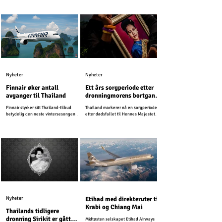
(TDAC) på nett før ankomst. Dette
digitale skjemaet erstatter det eldre
papirskjemaet TM6 og forenkler
immigrasjonsprosessen.
Nyheter
Nyheter
Finnair øker antall
Ett års sorgperiode etter
avganger til Thailand
dronningmorens bortgang
– turismen vil fortsette
Finnair styrker sitt Thailand-tilbud
Thailand markerer nå en sorgperiode
som normalt
betydelig den neste vintersesongen og
etter dødsfallet til Hennes Majestet
planlegger opptil 25 ukentlige
Dronning Sirikit, dronningmoren.
avganger fra Helsinki til Thailand i
2026.
Nyheter
Etihad med direkteruter til
Krabi og Chiang Mai
Thailands tidligere
dronning Sirikit er gått
Midtøsten selskapet Etihad Airways