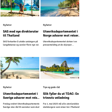
Nyheter
Nyheter
SAS med nye direkteruter
Utenriksdepartementet i
til Thailand
Norge advarer mot reiser
til ferieøyer i Thailand
SAS fortsetter å utvide satsingen på
Utenriksdepartementet skriver i en
langdistanse og varsler flere nye ruter i
pressemelding at de skjerper
løpet av året.
reiseadvarslene for Thailand og
Kambodsja. Nå fraråder UD alle reiser
som ligger innenfor 50 kilometer på
hver side av grensen mellom Thailand
og Kambodsja. Den forrige
reiseadvarselen gjaldt for 20 kilometer
fra grensen.
Nyheter
Tips og gode råd
Utenriksdepartementet i
Slik fyller du ut TDAC: En
Sverige advarer mot reiser
trinnvis veiledning
til ferieøyer i Thailand
Fredag endret Utenriksdepartementet i
Fra 1. mai 2025 må alle utenlandske
Sverige sine råd til svensker som skal
statsborgere som reiser inn i Thailand
reise til Thailand i desember.
fylle ut Thailand Digital Arrival Card