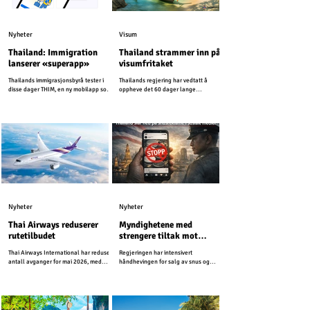
Nyheter
Visum
Thailand: Immigration
Thailand strammer inn på
lanserer «superapp»
visumfritaket
Thailands immigrasjonsbyrå tester i
Thailands regjering har vedtatt å
disse dager THIM, en ny mobilapp som
oppheve det 60 dager lange
er utviklet for å modernisere
visumfritaket for mer enn 90 land, og
immigrasjonstjenestene i Thailand.
går dermed tilbake til 30 dager som
tidligere.
Nyheter
Nyheter
Thai Airways reduserer
Myndighetene med
rutetilbudet
strengere tiltak mot
snusreklame i sosiale
Thai Airways International har redusert
Regjeringen har intensivert
medier
antall avganger for mai 2026, med
håndhevingen for salg av snus og
henvisning til høye drivstoffkostnader
beordret strengere tiltak mot salg og
og en nedgang i etterspørselen.
reklame i sosiale medier.