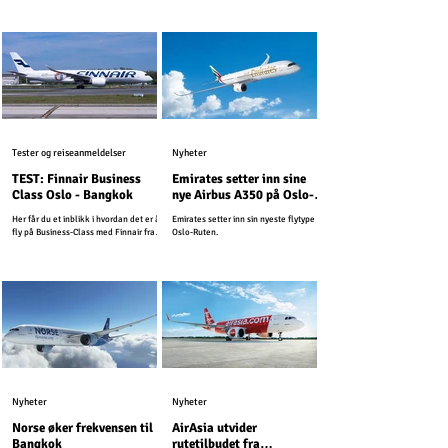
Digital Arrival Card...
Tester og reiseanmeldelser
Nyheter
TEST: Finnair Business
Emirates setter inn sine
Class Oslo - Bangkok
nye Airbus A350 på Oslo-
Ruten
Her får du et inblikk i hvordan det er å
Emirates setter inn sin nyeste flytype på
fly på Business-Class med Finnair fra
Oslo-Ruten.
Oslo til Thailands hovedstad Bangkok.
Nyheter
Nyheter
Norse øker frekvensen til
AirAsia utvider
Bangkok
rutetilbudet fra