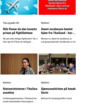
Tips og gode råd
Nyheter
Slik finner du den laveste
Dømt nordmann hentet
prisen på flybillettene
hjem fra Thailand - har
vært på rømmen i flere år
På jakt etter billige flybilletter? Her er
Mannen er dømt for besittelse av
våre tips til å finne de billigste
overgrepsmateriale bestående av 4000
billettene til Thailand.
bilder og videoer. Siden har han
unndratt seg straff.
Nyheter
Nyheter
Statsministeren i Thailand
Sjømannskirken på besøk i
avsettes
Surin
Forfatningsdomstolen i Thailand har
Referat fra Onsdagstreffet i Surin
avsatt statsminister Paetongtarn
Shinawatra.