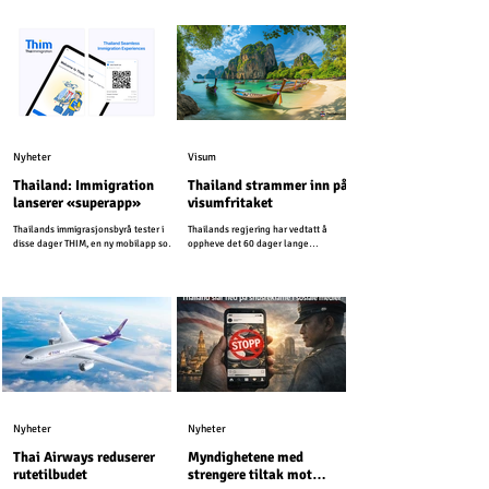
Nyheter
Visum
Thailand: Immigration
Thailand strammer inn på
lanserer «superapp»
visumfritaket
Thailands immigrasjonsbyrå tester i
Thailands regjering har vedtatt å
disse dager THIM, en ny mobilapp som
oppheve det 60 dager lange
er utviklet for å modernisere
visumfritaket for mer enn 90 land, og
immigrasjonstjenestene i Thailand.
går dermed tilbake til 30 dager som
tidligere.
Nyheter
Nyheter
Thai Airways reduserer
Myndighetene med
rutetilbudet
strengere tiltak mot