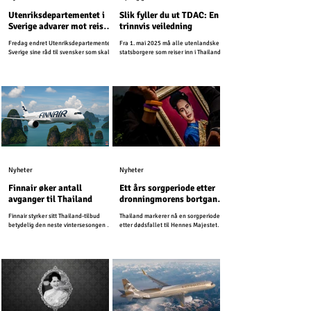
Utenriksdepartementet i
Slik fyller du ut TDAC: En
Sverige advarer mot reiser
trinnvis veiledning
til ferieøyer i Thailand
Fredag endret Utenriksdepartementet i
Fra 1. mai 2025 må alle utenlandske
Sverige sine råd til svensker som skal
statsborgere som reiser inn i Thailand
reise til Thailand i desember.
fylle ut Thailand Digital Arrival Card
(TDAC) på nett før ankomst. Dette
digitale skjemaet erstatter det eldre
papirskjemaet TM6 og forenkler
immigrasjonsprosessen.
Nyheter
Nyheter
Finnair øker antall
Ett års sorgperiode etter
avganger til Thailand
dronningmorens bortgang
– turismen vil fortsette
Finnair styrker sitt Thailand-tilbud
Thailand markerer nå en sorgperiode
som normalt
betydelig den neste vintersesongen og
etter dødsfallet til Hennes Majestet
planlegger opptil 25 ukentlige
Dronning Sirikit, dronningmoren.
avganger fra Helsinki til Thailand i
2026.