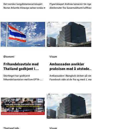
Suvarnabhumi lufthavn
Det norske langdistanseselskapet
Flyselskapet AirAsia lanserer tre nye
Norse Atlantic Airways satser enda mer
direkeruter fra Suvarnabhumi lufthavn.
på Thailand i kommende sesong, og
starter nye ruter til den svært populære
ferieøyen sør i landet.
Økonomi
Visum
Frihandelsavtale med
Ambassaden avvikler
Thailand godkjent i
praksisen med å utstede
Stortinget
inntektsbekreftelser
Stortinget har godkjent
Ambassaden i Bangkok skriver på sin
frihandelsavtalen mellom EFTA-
Facebook side at de fra og med 1. mai
statene og Thailand.
2026, vil avvikle praksisen med å
utstede inntektsbekreftelser.
Thailand Info
Visum