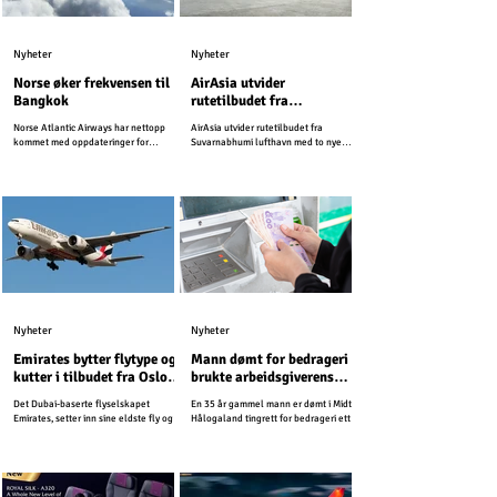
Nyheter
Nyheter
Norse øker frekvensen til
AirAsia utvider
Bangkok
rutetilbudet fra
Suvarnabhumi lufthavn
Norse Atlantic Airways har nettopp
AirAsia utvider rutetilbudet fra
kommet med oppdateringer for
Suvarnabhumi lufthavn med to nye
vintersesongen 2025-2026.
innenriksruter.
Nyheter
Nyheter
Emirates bytter flytype og
Mann dømt for bedrageri –
kutter i tilbudet fra Oslo
brukte arbeidsgiverens
Lufthavn
kredittkort på Thailand-
Det Dubai-baserte flyselskapet
En 35 år gammel mann er dømt i Midtre
ferie
Emirates, setter inn sine eldste fly og
Hålogaland tingrett for bedrageri etter
kutter First Class tilbudet fra Oslo
å ha brukt arbeidsgiverens kredittkort
Lufthavn.
til private utgifter.