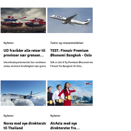
Nyheter
Tester og reiseanmeldelser
UD fraråder alle reiser til
TEST: Finnair Premium
provinser nær grensen
Økonomi Bangkok - Oslo
mellom Kambodsja og
Utenriksdepartementet ber nordmenn
Slik er det å fly Premium Økonomi med
Thailand
utvise ekstrem forsiktighet nær grensen
Finnair fra Bangkok til Oslo.
mellom Kambodsja og Thailand.
Nyheter
Nyheter
Norse med nye direkteruter
AirAsia med nye
til Thailand
direkteruter fra