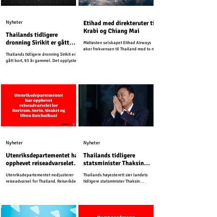
Nyheter
Etihad med direkteruter til
Krabi og Chiang Mai
Thailands tidligere
dronning Sirikit er gått
Midtøsten selskapet Etihad Airways
bort
øker frekvensen til Thailand med to nye
Thailands tidligere dronning Sirikit er
direkteruter.
gått bort, 93 år gammel. Det opplyste
det Thailandske kongehuset fredag.
Nyheter
Nyheter
Utenriksdepartementet har
Thailands tidligere
opphevet reiseadvarselet
statsminister Thaksin
for Buriram, Surin, Sisaket
Shinawatra må sone ett år
Utenriksdepartementet nedjusterer
Thailands høyesterett sier landets
og Ubon Ratchathani
i fengsel
reiseadvarsel for Thailand. Reiserådet
tidligere statsminister Thaksin
for Kambodsja er uendret.
Shinawatra må sone ett år i fengsel.