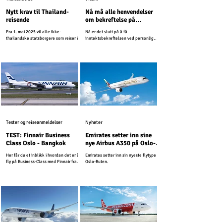
Nytt krav til Thailand-
Nå må alle henvendelser
reisende
om bekreftelse på
pensjonsinntekt sendes til
Fra 1. mai 2025 vil alle ikke-
Nå er det slutt på å få
ambassaden per post
thailandske statsborgere som reiser inn
inntektsbekreftelsen ved personlig
i Thailand være pålagt å bruke Thailand
fremmøte.
Digital Arrival Card...
Tester og reiseanmeldelser
Nyheter
TEST: Finnair Business
Emirates setter inn sine
Class Oslo - Bangkok
nye Airbus A350 på Oslo-
Ruten
Her får du et inblikk i hvordan det er å
Emirates setter inn sin nyeste flytype på
fly på Business-Class med Finnair fra
Oslo-Ruten.
Oslo til Thailands hovedstad Bangkok.