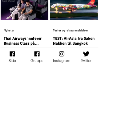
Nyheter
Tester og reiseanmeldelser
Thai Airways innfører
TEST: AirAsia fra Sakon
Business Class på
Nakhon til Bangkok
kortruter
Thai Airways innfører regional business
Slik er det å fly innenriks med Asias
class på sine Airbus A320 maskiner.
største lavprisselskap.
Side
Gruppe
Instagram
Twitter
Tester og reiseanmeldelser
Tips og gode råd
TEST: Nok Air fra Bangkok
Slik får du tilbake momsen
til Sakon Nakhon
når du handler i Norge
Slik er det å fly med NokAir innenriks i
Som registrert bosatt i Thailand, så kan
Thailand.
det være mye penger å spare dersom
du handler i Norge.