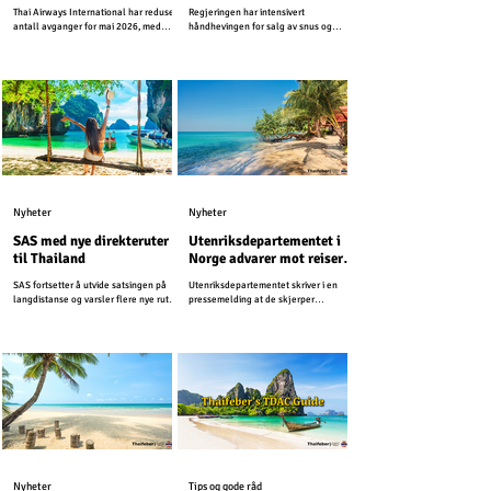
snusreklame i sosiale
Thai Airways International har redusert
Regjeringen har intensivert
medier
antall avganger for mai 2026, med
håndhevingen for salg av snus og
henvisning til høye drivstoffkostnader
beordret strengere tiltak mot salg og
og en nedgang i etterspørselen.
reklame i sosiale medier.
Nyheter
Nyheter
SAS med nye direkteruter
Utenriksdepartementet i
til Thailand
Norge advarer mot reiser
til ferieøyer i Thailand
SAS fortsetter å utvide satsingen på
Utenriksdepartementet skriver i en
langdistanse og varsler flere nye ruter i
pressemelding at de skjerper
løpet av året.
reiseadvarslene for Thailand og
Kambodsja. Nå fraråder UD alle reiser
som ligger innenfor 50 kilometer på
hver side av grensen mellom Thailand
og Kambodsja. Den forrige
reiseadvarselen gjaldt for 20 kilometer
fra grensen.
Nyheter
Tips og gode råd