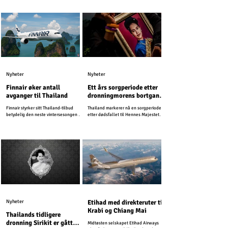
(TDAC) på nett før ankomst. Dette
digitale skjemaet erstatter det eldre
papirskjemaet TM6 og forenkler
immigrasjonsprosessen.
Nyheter
Nyheter
Finnair øker antall
Ett års sorgperiode etter
avganger til Thailand
dronningmorens bortgang
– turismen vil fortsette
Finnair styrker sitt Thailand-tilbud
Thailand markerer nå en sorgperiode
som normalt
betydelig den neste vintersesongen og
etter dødsfallet til Hennes Majestet
planlegger opptil 25 ukentlige
Dronning Sirikit, dronningmoren.
avganger fra Helsinki til Thailand i
2026.
Nyheter
Etihad med direkteruter til
Krabi og Chiang Mai
Thailands tidligere
dronning Sirikit er gått
Midtøsten selskapet Etihad Airways