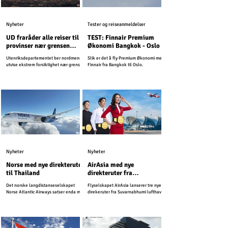
Nyheter
Tester og reiseanmeldelser
UD fraråder alle reiser til
TEST: Finnair Premium
provinser nær grensen
Økonomi Bangkok - Oslo
mellom Kambodsja og
Utenriksdepartementet ber nordmenn
Slik er det å fly Premium Økonomi med
Thailand
utvise ekstrem forsiktighet nær grensen
Finnair fra Bangkok til Oslo.
mellom Kambodsja og Thailand.
Nyheter
Nyheter
Norse med nye direkteruter
AirAsia med nye
til Thailand
direkteruter fra
Suvarnabhumi lufthavn
Det norske langdistanseselskapet
Flyselskapet AirAsia lanserer tre nye
Norse Atlantic Airways satser enda mer
direkeruter fra Suvarnabhumi lufthavn.
på Thailand i kommende sesong, og
starter nye ruter til den svært populære
ferieøyen sør i landet.