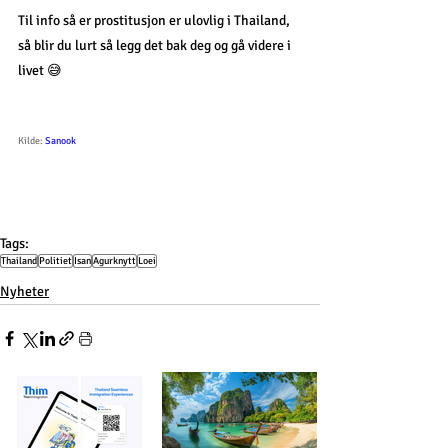
Til info så er prostitusjon er ulovlig i Thailand, 
så blir du lurt så legg det bak deg og gå videre i 
livet 😅
Kilde: 
Sanook
Tags:
Thailand
Politiet
Isan
Agurknytt
Loei
Nyheter