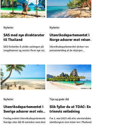
Nyheter
Nyheter
SAS med nye direkteruter
Utenriksdepartementet i
til Thailand
Norge advarer mot reiser
til ferieøyer i Thailand
SAS fortsetter å utvide satsingen på
Utenriksdepartementet skriver i en
langdistanse og varsler flere nye ruter i
pressemelding at de skjerper
løpet av året.
reiseadvarslene for Thailand og
Kambodsja. Nå fraråder UD alle reiser
som ligger innenfor 50 kilometer på
hver side av grensen mellom Thailand
og Kambodsja. Den forrige
reiseadvarselen gjaldt for 20 kilometer
fra grensen.
Nyheter
Tips og gode råd
Utenriksdepartementet i
Slik fyller du ut TDAC: En
Sverige advarer mot reiser
trinnvis veiledning
til ferieøyer i Thailand
Fredag endret Utenriksdepartementet i
Fra 1. mai 2025 må alle utenlandske
Sverige sine råd til svensker som skal
statsborgere som reiser inn i Thailand
reise til Thailand i desember.
fylle ut Thailand Digital Arrival Card