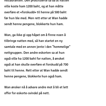
restauranten. Den prostituerte sa da at natten 
ville koste ham 1200 baht, og at han måtte 
overføre et «forskudd» til henne på 500 baht 
før hun ble med. Men rett etter at Wan hadde 
sendt henne pengene, blokkerte hun ham.
Wan, ga ikke gi opp håpet om å finne noen å 
tilbringe natten med, så han startet en ny 
samtale med en annen jente i den "hemmelige" 
nettgruppen. Den andre eskorten sa at hun 
også ville ha 1200 baht for natten, å ønsket 
også at han skulle overføre et forskudd på 700 
baht til henne. Rett etter at Wan hadde sendt 
henne pengene, blokkerte hun også ham.
Wan ønsker nå å advare andre mot å bli et lett 
offer for eskorte-svindel på nett.  