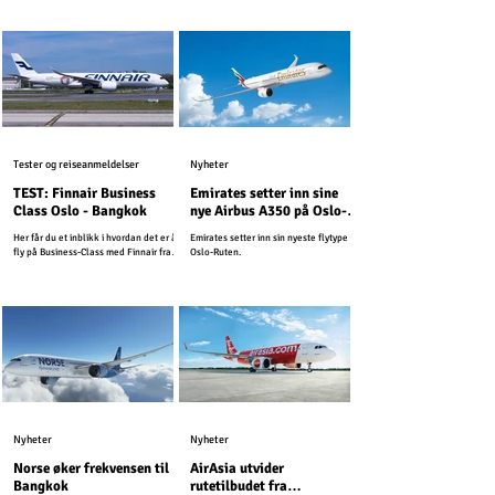
Digital Arrival Card...
Tester og reiseanmeldelser
Nyheter
TEST: Finnair Business
Emirates setter inn sine
Class Oslo - Bangkok
nye Airbus A350 på Oslo-
Ruten
Her får du et inblikk i hvordan det er å
Emirates setter inn sin nyeste flytype på
fly på Business-Class med Finnair fra
Oslo-Ruten.
Oslo til Thailands hovedstad Bangkok.
Nyheter
Nyheter
Norse øker frekvensen til
AirAsia utvider
Bangkok
rutetilbudet fra