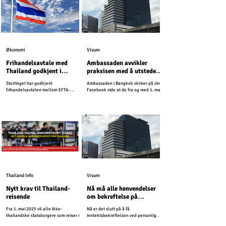
Økonomi
Visum
Frihandelsavtale med
Ambassaden avvikler
Thailand godkjent i
praksisen med å utstede
Stortinget
inntektsbekreftelser
Stortinget har godkjent
Ambassaden i Bangkok skriver på sin
frihandelsavtalen mellom EFTA-
Facebook side at de fra og med 1. mai
statene og Thailand.
2026, vil avvikle praksisen med å
utstede inntektsbekreftelser.
Thailand Info
Visum
Nytt krav til Thailand-
Nå må alle henvendelser
reisende
om bekreftelse på
pensjonsinntekt sendes til
Fra 1. mai 2025 vil alle ikke-
Nå er det slutt på å få
ambassaden per post
thailandske statsborgere som reiser inn
inntektsbekreftelsen ved personlig
i Thailand være pålagt å bruke Thailand
fremmøte.