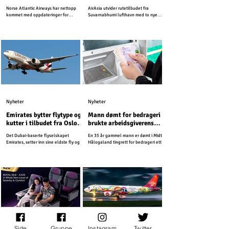
Suvarnabhumi lufthavn
Norse Atlantic Airways har nettopp
AirAsia utvider rutetilbudet fra
kommet med oppdateringer for
Suvarnabhumi lufthavn med to nye
vintersesongen 2025-2026.
innenriksruter.
Nyheter
Nyheter
Emirates bytter flytype og
Mann dømt for bedrageri –
kutter i tilbudet fra Oslo
brukte arbeidsgiverens
Lufthavn
kredittkort på Thailand-
Det Dubai-baserte flyselskapet
En 35 år gammel mann er dømt i Midtre
ferie
Emirates, setter inn sine eldste fly og
Hålogaland tingrett for bedrageri etter
kutter First Class tilbudet fra Oslo
å ha brukt arbeidsgiverens kredittkort
Lufthavn.
til private utgifter.
Side
Gruppe
Instagram
Twitter