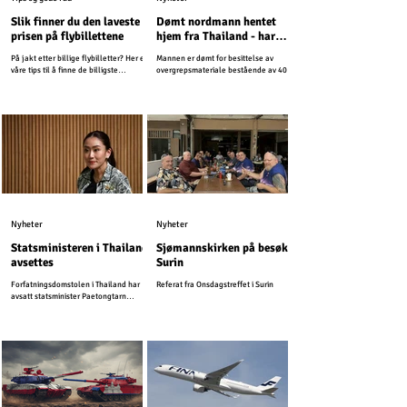
Slik finner du den laveste
Dømt nordmann hentet
prisen på flybillettene
hjem fra Thailand - har
vært på rømmen i flere år
På jakt etter billige flybilletter? Her er
Mannen er dømt for besittelse av
våre tips til å finne de billigste
overgrepsmateriale bestående av 4000
billettene til Thailand.
bilder og videoer. Siden har han
unndratt seg straff.
Nyheter
Nyheter
Statsministeren i Thailand
Sjømannskirken på besøk i
avsettes
Surin
Forfatningsdomstolen i Thailand har
Referat fra Onsdagstreffet i Surin
avsatt statsminister Paetongtarn
Shinawatra.