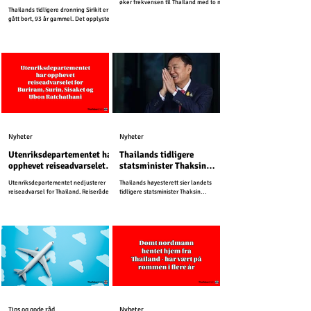
bort
øker frekvensen til Thailand med to nye
Thailands tidligere dronning Sirikit er
direkteruter.
gått bort, 93 år gammel. Det opplyste
det Thailandske kongehuset fredag.
Nyheter
Nyheter
Utenriksdepartementet har
Thailands tidligere
opphevet reiseadvarselet
statsminister Thaksin
for Buriram, Surin, Sisaket
Shinawatra må sone ett år
Utenriksdepartementet nedjusterer
Thailands høyesterett sier landets
og Ubon Ratchathani
i fengsel
reiseadvarsel for Thailand. Reiserådet
tidligere statsminister Thaksin
for Kambodsja er uendret.
Shinawatra må sone ett år i fengsel.
Tips og gode råd
Nyheter