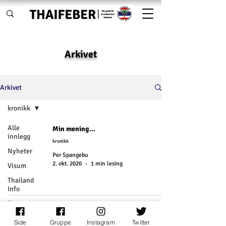
Arkivet
Arkivet
kronikk
Alle
Min mening...
innlegg
kronikk
Nyheter
Per Spangebu
2. okt. 2020
1 min lesing
Visum
Thailand
Info
Tips og
gode råd
Følg oss:
Side
Gruppe
Instagram
Twitter