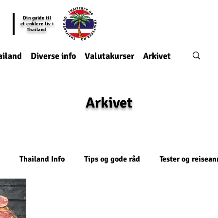
Din guide til
et enklere liv i
Thailand
ailand
Diverse info
Valutakurser
Arkivet
Arkivet
Thailand Info
Tips og gode råd
Tester og reisea
onomi
Mat
Teknologi
kronikk