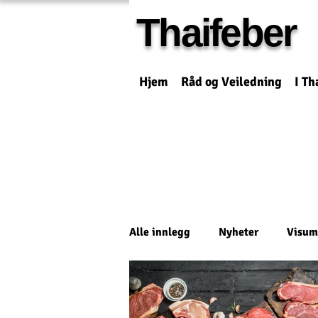
Thaifeber
Hjem
Råd og Veiledning
I Th
Alle innlegg
Nyheter
Visum
Reisetips
Historier
Øk