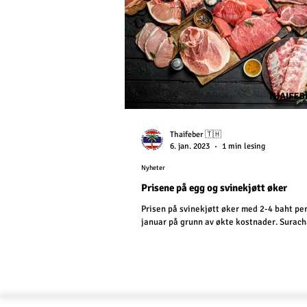
Thaifeber 🇹🇭
6. jan. 2023
1 min lesing
Nyheter
Prisene på egg og svinekjøtt øker
Prisen på svinekjøtt øker med 2-4 baht per
januar på grunn av økte kostnader. Surach
Sutthitham, president for Swine...