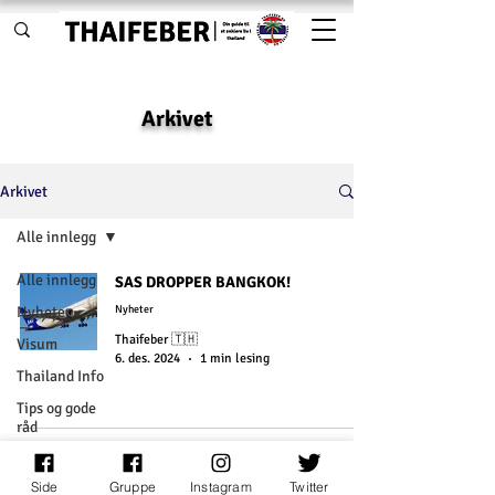
Arkivet
Arkivet
Alle innlegg
Alle innlegg
SAS DROPPER BANGKOK!
Nyheter
Nyheter
Thaifeber 🇹🇭
Visum
6. des. 2024
1 min lesing
Thailand Info
Tips og gode
råd
Tester og
Følg oss:
reiseanmeldelser
Side
Gruppe
Instagram
Twitter