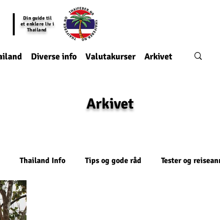
Din guide til
et enklere liv i
Thailand
ailand
Diverse info
Valutakurser
Arkivet
Arkivet
Thailand Info
Tips og gode råd
Tester og reisea
onomi
Mat
Teknologi
kronikk