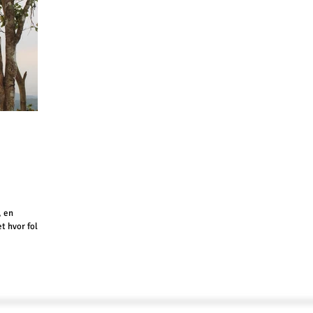
t hvor folk
innelig fra
etnamkrigen.
 Mien-
ra til å