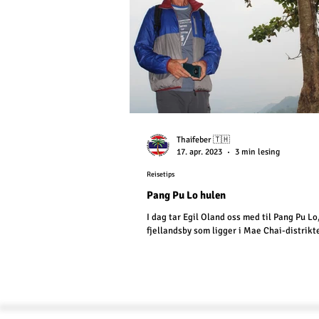
Thaifeber 🇹🇭
17. apr. 2023
3 min lesing
Reisetips
Pang Pu Lo hulen
I dag tar Egil Oland oss med til Pang Pu Lo, en
fjellandsby som ligger i Mae Chai-distrikte
fra Mien-stammen bor. Mien-folket er oppr
Kina, men emigrerte hit fra Laos under Vi
Dette besøket handlet imidlertid ikke om
stammen som sådan, men om hvordan man kan legge
forholdene til rette for turisme som kan bid
utvikle området og generere inntekter til