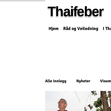
Thaifeber
Hjem
Råd og Veiledning
I Th
Alle innlegg
Nyheter
Visum
Reisetips
Historier
Øk