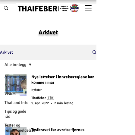
Arkivet
Arkivet
Alle innlegg
Alle innlegg
Nye lettelser i innreisereglene kan
komme i mai
Nyheter
Nyheter
Visum
Thaifeber 🇹🇭
Thailand Info
9. apr. 2022
2 min lesing
Tips og gode
råd
Tester og
Testkravet før avreise fjernes
reiseanmeldelser