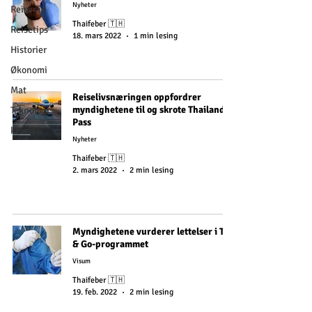
Nyheter
Reiseråd
Thaifeber 🇹🇭
Reisetips
18. mars 2022
1 min lesing
Historier
Økonomi
Mat
Reiselivsnæringen oppfordrer
myndighetene til og skrote Thailand
Teknologi
Pass
kronikk
Nyheter
Thaifeber 🇹🇭
2. mars 2022
2 min lesing
Myndighetene vurderer lettelser i Test
& Go-programmet
Visum
Thaifeber 🇹🇭
19. feb. 2022
2 min lesing