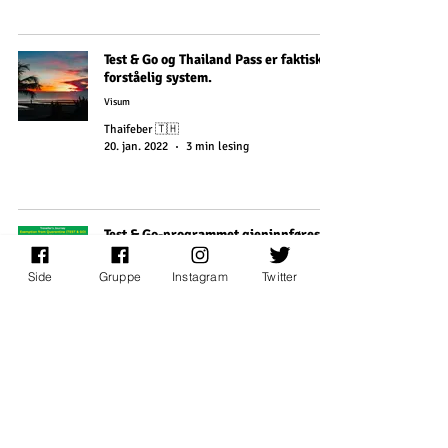
Test & Go og Thailand Pass er faktisk et
forståelig system.
Visum
Thaifeber 🇹🇭
20. jan. 2022
3 min lesing
Test & Go-programmet gjeninnføres
Visum
Side
Gruppe
Instagram
Twitter
Thaifeber 🇹🇭
20. jan. 2022
1 min lesing
Helseministeren foreslår at Test & Go-
programmet gjeninnføres.
Nyheter