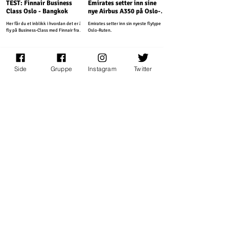
TEST: Finnair Business
Emirates setter inn sine
Class Oslo - Bangkok
nye Airbus A350 på Oslo-
Ruten
Her får du et inblikk i hvordan det er å
Emirates setter inn sin nyeste flytype på
fly på Business-Class med Finnair fra
Oslo-Ruten.
Oslo til Thailands hovedstad Bangkok.
Side
Gruppe
Instagram
Twitter
Nyheter
Nyheter
Norse øker frekvensen til
AirAsia utvider
Bangkok
rutetilbudet fra
Suvarnabhumi lufthavn
Norse Atlantic Airways har nettopp
AirAsia utvider rutetilbudet fra
kommet med oppdateringer for
Suvarnabhumi lufthavn med to nye
vintersesongen 2025-2026.
innenriksruter.