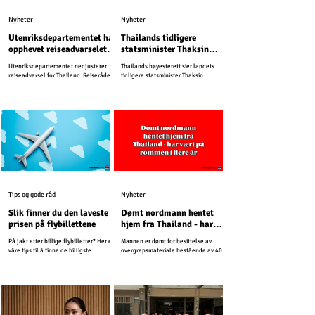
Nyheter
Nyheter
Utenriksdepartementet har
Thailands tidligere
opphevet reiseadvarselet
statsminister Thaksin
for Buriram, Surin, Sisaket
Shinawatra må sone ett år
Utenriksdepartementet nedjusterer
Thailands høyesterett sier landets
og Ubon Ratchathani
i fengsel
reiseadvarsel for Thailand. Reiserådet
tidligere statsminister Thaksin
for Kambodsja er uendret.
Shinawatra må sone ett år i fengsel.
Tips og gode råd
Nyheter
Slik finner du den laveste
Dømt nordmann hentet
prisen på flybillettene
hjem fra Thailand - har
vært på rømmen i flere år
På jakt etter billige flybilletter? Her er
Mannen er dømt for besittelse av
våre tips til å finne de billigste
overgrepsmateriale bestående av 4000
billettene til Thailand.
bilder og videoer. Siden har han
unndratt seg straff.