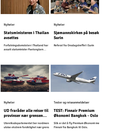
Nyheter
Nyheter
Statsministeren i Thailand
Sjømannskirken på besøk i
avsettes
Surin
Forfatningsdomstolen i Thailand har
Referat fra Onsdagstreffet i Surin
avsatt statsminister Paetongtarn
Shinawatra.
Nyheter
Tester og reiseanmeldelser
UD fraråder alle reiser til
TEST: Finnair Premium
provinser nær grensen
Økonomi Bangkok - Oslo
mellom Kambodsja og
Utenriksdepartementet ber nordmenn
Slik er det å fly Premium Økonomi med
Thailand
utvise ekstrem forsiktighet nær grensen
Finnair fra Bangkok til Oslo.
mellom Kambodsja og Thailand.