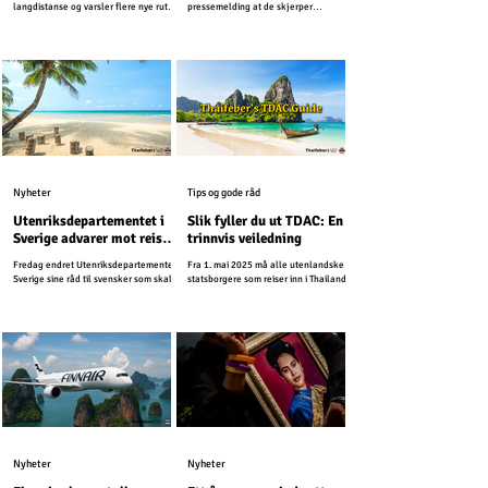
langdistanse og varsler flere nye ruter i
pressemelding at de skjerper
løpet av året.
reiseadvarslene for Thailand og
Kambodsja. Nå fraråder UD alle reiser
som ligger innenfor 50 kilometer på
hver side av grensen mellom Thailand
og Kambodsja. Den forrige
reiseadvarselen gjaldt for 20 kilometer
fra grensen.
Nyheter
Tips og gode råd
Utenriksdepartementet i
Slik fyller du ut TDAC: En
Sverige advarer mot reiser
trinnvis veiledning
til ferieøyer i Thailand
Fredag endret Utenriksdepartementet i
Fra 1. mai 2025 må alle utenlandske
Sverige sine råd til svensker som skal
statsborgere som reiser inn i Thailand
reise til Thailand i desember.
fylle ut Thailand Digital Arrival Card
(TDAC) på nett før ankomst. Dette
digitale skjemaet erstatter det eldre
papirskjemaet TM6 og forenkler
immigrasjonsprosessen.
Nyheter
Nyheter