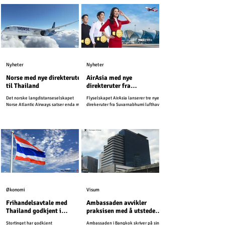
Nyheter
Nyheter
Norse med nye direkteruter
AirAsia med nye
til Thailand
direkteruter fra
Suvarnabhumi lufthavn
Det norske langdistanseselskapet
Flyselskapet AirAsia lanserer tre nye
Norse Atlantic Airways satser enda mer
direkeruter fra Suvarnabhumi lufthavn.
på Thailand i kommende sesong, og
starter nye ruter til den svært populære
ferieøyen sør i landet.
Økonomi
Visum
Frihandelsavtale med
Ambassaden avvikler
Thailand godkjent i
praksisen med å utstede
Stortinget
inntektsbekreftelser
Stortinget har godkjent
Ambassaden i Bangkok skriver på sin