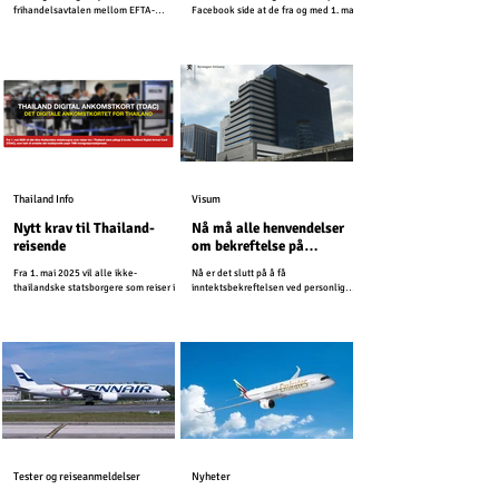
frihandelsavtalen mellom EFTA-
Facebook side at de fra og med 1. mai
statene og Thailand.
2026, vil avvikle praksisen med å
utstede inntektsbekreftelser.
Thailand Info
Visum
Nytt krav til Thailand-
Nå må alle henvendelser
reisende
om bekreftelse på
pensjonsinntekt sendes til
Fra 1. mai 2025 vil alle ikke-
Nå er det slutt på å få
ambassaden per post
thailandske statsborgere som reiser inn
inntektsbekreftelsen ved personlig
i Thailand være pålagt å bruke Thailand
fremmøte.
Digital Arrival Card...
Tester og reiseanmeldelser
Nyheter