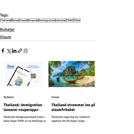
Tags:
Thailand
Reise
Visum
Reiseråd
immigration
innreise
TDAC
Thim
Nyheter
Visum
Nyheter
Visum
Thailand: Immigration
Thailand strammer inn på
lanserer «superapp»
visumfritaket
Thailands immigrasjonsbyrå tester i
Thailands regjering har vedtatt å
disse dager THIM, en ny mobilapp som
oppheve det 60 dager lange
er utviklet for å modernisere
visumfritaket for mer enn 90 land, og
immigrasjonstjenestene i Thailand.
går dermed tilbake til 30 dager som
tidligere.