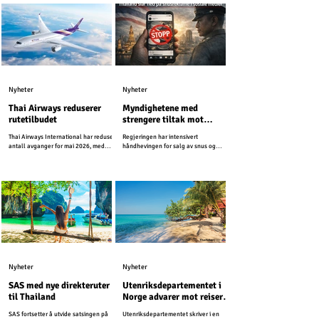
Nyheter
Nyheter
Thai Airways reduserer
Myndighetene med
rutetilbudet
strengere tiltak mot
snusreklame i sosiale
Thai Airways International har redusert
Regjeringen har intensivert
medier
antall avganger for mai 2026, med
håndhevingen for salg av snus og
henvisning til høye drivstoffkostnader
beordret strengere tiltak mot salg og
og en nedgang i etterspørselen.
reklame i sosiale medier.
Nyheter
Nyheter
SAS med nye direkteruter
Utenriksdepartementet i
til Thailand
Norge advarer mot reiser
til ferieøyer i Thailand
SAS fortsetter å utvide satsingen på
Utenriksdepartementet skriver i en