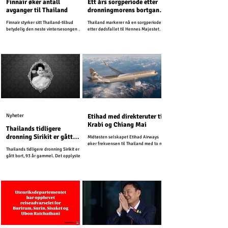
Finnair øker antall
Ett års sorgperiode etter
avganger til Thailand
dronningmorens bortgang
– turismen vil fortsette
Finnair styrker sitt Thailand-tilbud
Thailand markerer nå en sorgperiode
som normalt
betydelig den neste vintersesongen og
etter dødsfallet til Hennes Majestet
planlegger opptil 25 ukentlige
Dronning Sirikit, dronningmoren.
avganger fra Helsinki til Thailand i
2026.
Nyheter
Etihad med direkteruter til
Krabi og Chiang Mai
Thailands tidligere
dronning Sirikit er gått
Midtøsten selskapet Etihad Airways
bort
øker frekvensen til Thailand med to nye
Thailands tidligere dronning Sirikit er
direkteruter.
gått bort, 93 år gammel. Det opplyste
det Thailandske kongehuset fredag.