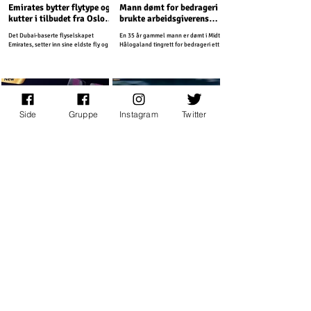
Emirates bytter flytype og
Mann dømt for bedrageri –
kutter i tilbudet fra Oslo
brukte arbeidsgiverens
Lufthavn
kredittkort på Thailand-
Det Dubai-baserte flyselskapet
En 35 år gammel mann er dømt i Midtre
ferie
Emirates, setter inn sine eldste fly og
Hålogaland tingrett for bedrageri etter
kutter First Class tilbudet fra Oslo
å ha brukt arbeidsgiverens kredittkort
Lufthavn.
til private utgifter.
Side
Gruppe
Instagram
Twitter
Nyheter
Tester og reiseanmeldelser
Thai Airways innfører
TEST: AirAsia fra Sakon
Business Class på
Nakhon til Bangkok
kortruter
Thai Airways innfører regional business
Slik er det å fly innenriks med Asias
class på sine Airbus A320 maskiner.
største lavprisselskap.