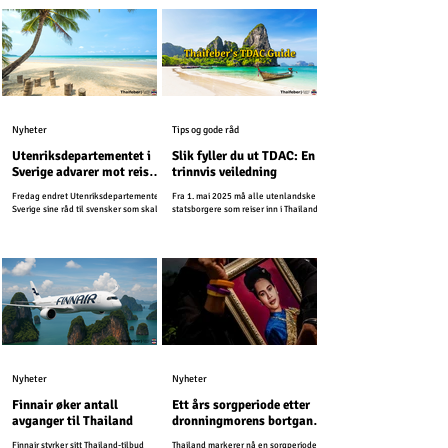
hver side av grensen mellom Thailand
og Kambodsja. Den forrige
reiseadvarselen gjaldt for 20 kilometer
fra grensen.
Nyheter
Tips og gode råd
Utenriksdepartementet i
Slik fyller du ut TDAC: En
Sverige advarer mot reiser
trinnvis veiledning
til ferieøyer i Thailand
Fredag endret Utenriksdepartementet i
Fra 1. mai 2025 må alle utenlandske
Sverige sine råd til svensker som skal
statsborgere som reiser inn i Thailand
reise til Thailand i desember.
fylle ut Thailand Digital Arrival Card
(TDAC) på nett før ankomst. Dette
digitale skjemaet erstatter det eldre
papirskjemaet TM6 og forenkler
immigrasjonsprosessen.
Nyheter
Nyheter
Finnair øker antall
Ett års sorgperiode etter
avganger til Thailand
dronningmorens bortgang
– turismen vil fortsette
Finnair styrker sitt Thailand-tilbud
Thailand markerer nå en sorgperiode