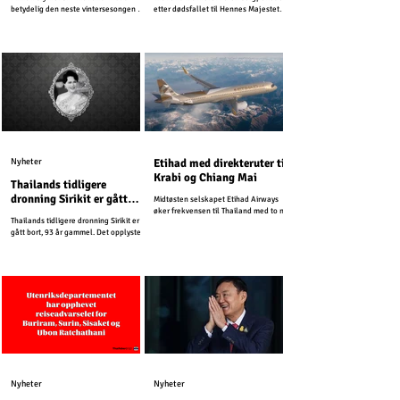
som normalt
betydelig den neste vintersesongen og
etter dødsfallet til Hennes Majestet
planlegger opptil 25 ukentlige
Dronning Sirikit, dronningmoren.
avganger fra Helsinki til Thailand i
2026.
Nyheter
Etihad med direkteruter til
Krabi og Chiang Mai
Thailands tidligere
dronning Sirikit er gått
Midtøsten selskapet Etihad Airways
bort
øker frekvensen til Thailand med to nye
Thailands tidligere dronning Sirikit er
direkteruter.
gått bort, 93 år gammel. Det opplyste
det Thailandske kongehuset fredag.
Nyheter
Nyheter