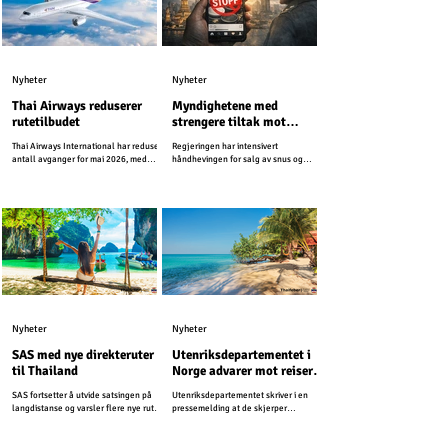
Nyheter
Nyheter
Thai Airways reduserer
Myndighetene med
rutetilbudet
strengere tiltak mot
snusreklame i sosiale
Thai Airways International har redusert
Regjeringen har intensivert
medier
antall avganger for mai 2026, med
håndhevingen for salg av snus og
henvisning til høye drivstoffkostnader
beordret strengere tiltak mot salg og
og en nedgang i etterspørselen.
reklame i sosiale medier.
Nyheter
Nyheter
SAS med nye direkteruter
Utenriksdepartementet i
til Thailand
Norge advarer mot reiser
til ferieøyer i Thailand
SAS fortsetter å utvide satsingen på
Utenriksdepartementet skriver i en
langdistanse og varsler flere nye ruter i
pressemelding at de skjerper
løpet av året.
reiseadvarslene for Thailand og
Kambodsja. Nå fraråder UD alle reiser
som ligger innenfor 50 kilometer på