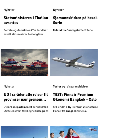
Nyheter
Nyheter
Statsministeren i Thailand
Sjømannskirken på besøk i
avsettes
Surin
Forfatningsdomstolen i Thailand har
Referat fra Onsdagstreffet i Surin
avsatt statsminister Paetongtarn
Shinawatra.
Nyheter
Tester og reiseanmeldelser
UD fraråder alle reiser til
TEST: Finnair Premium
provinser nær grensen
Økonomi Bangkok - Oslo
mellom Kambodsja og
Utenriksdepartementet ber nordmenn
Slik er det å fly Premium Økonomi med
Thailand
utvise ekstrem forsiktighet nær grensen
Finnair fra Bangkok til Oslo.
mellom Kambodsja og Thailand.