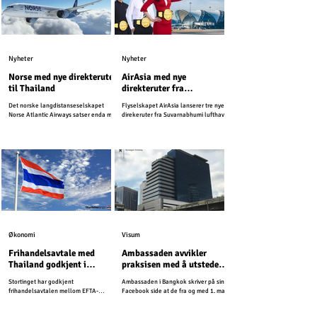
Nyheter
Nyheter
Norse med nye direkteruter
AirAsia med nye
til Thailand
direkteruter fra
Suvarnabhumi lufthavn
Det norske langdistanseselskapet
Flyselskapet AirAsia lanserer tre nye
Norse Atlantic Airways satser enda mer
direkeruter fra Suvarnabhumi lufthavn.
på Thailand i kommende sesong, og
starter nye ruter til den svært populære
ferieøyen sør i landet.
Økonomi
Visum
Frihandelsavtale med
Ambassaden avvikler
Thailand godkjent i
praksisen med å utstede
Stortinget
inntektsbekreftelser
Stortinget har godkjent
Ambassaden i Bangkok skriver på sin
frihandelsavtalen mellom EFTA-
Facebook side at de fra og med 1. mai
statene og Thailand.
2026, vil avvikle praksisen med å
utstede inntektsbekreftelser.