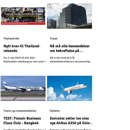
Thailand Info
Visum
Nytt krav til Thailand-
Nå må alle henvendelser
reisende
om bekreftelse på
pensjonsinntekt sendes til
Fra 1. mai 2025 vil alle ikke-
Nå er det slutt på å få
ambassaden per post
thailandske statsborgere som reiser inn
inntektsbekreftelsen ved personlig
i Thailand være pålagt å bruke Thailand
fremmøte.
Digital Arrival Card...
Tester og reiseanmeldelser
Nyheter
TEST: Finnair Business
Emirates setter inn sine
Class Oslo - Bangkok
nye Airbus A350 på Oslo-
Ruten