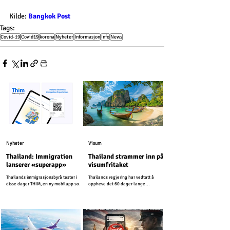
Kilde: 
Bangkok Post
Tags:
Covid-19
Covid19
korona
Nyheter
Informasjon
Info
News
Nyheter
Visum
Thailand: Immigration
Thailand strammer inn på
lanserer «superapp»
visumfritaket
Thailands immigrasjonsbyrå tester i
Thailands regjering har vedtatt å
disse dager THIM, en ny mobilapp som
oppheve det 60 dager lange
er utviklet for å modernisere
visumfritaket for mer enn 90 land, og
immigrasjonstjenestene i Thailand.
går dermed tilbake til 30 dager som
tidligere.