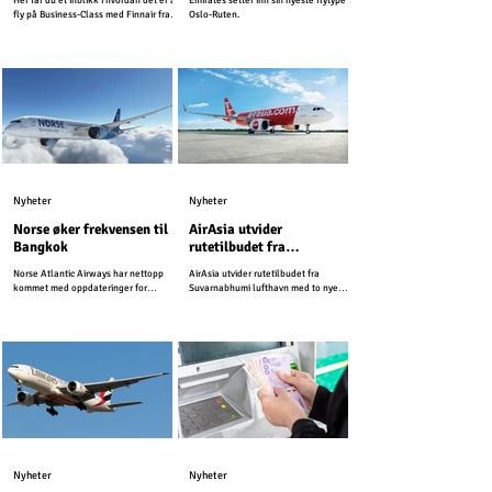
Her får du et inblikk i hvordan det er å
Emirates setter inn sin nyeste flytype på
fly på Business-Class med Finnair fra
Oslo-Ruten.
Oslo til Thailands hovedstad Bangkok.
Nyheter
Nyheter
Norse øker frekvensen til
AirAsia utvider
Bangkok
rutetilbudet fra
Suvarnabhumi lufthavn
Norse Atlantic Airways har nettopp
AirAsia utvider rutetilbudet fra
kommet med oppdateringer for
Suvarnabhumi lufthavn med to nye
vintersesongen 2025-2026.
innenriksruter.
Nyheter
Nyheter