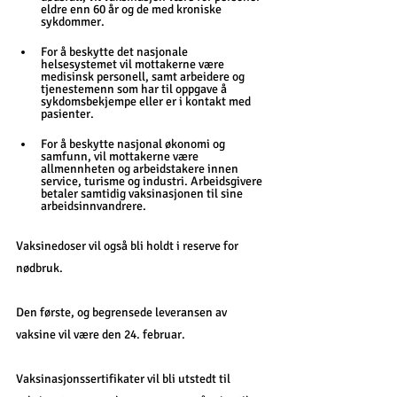
eldre enn 60 år og de med kroniske 
sykdommer.
For å beskytte det nasjonale 
helsesystemet vil mottakerne være 
medisinsk personell, samt arbeidere og 
tjenestemenn som har til oppgave å 
sykdomsbekjempe eller er i kontakt med 
pasienter.
For å beskytte nasjonal økonomi og 
samfunn, vil mottakerne være 
allmennheten og arbeidstakere innen 
service, turisme og industri. Arbeidsgivere 
betaler samtidig vaksinasjonen til sine 
arbeidsinnvandrere.
Vaksinedoser vil også bli holdt i reserve for 
nødbruk.
Den første, og begrensede leveransen av 
vaksine vil være den 24. februar. 
Vaksinasjonssertifikater vil bli utstedt til 