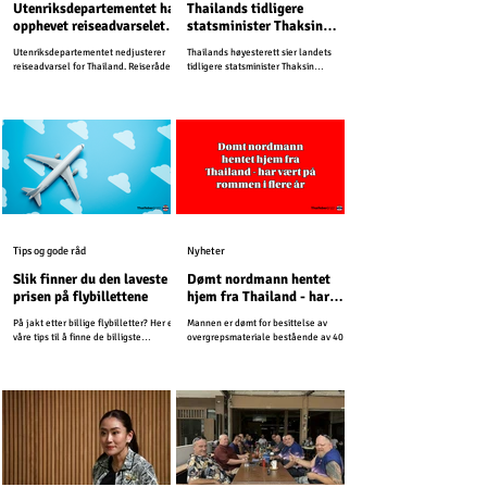
Utenriksdepartementet har
Thailands tidligere
opphevet reiseadvarselet
statsminister Thaksin
for Buriram, Surin, Sisaket
Shinawatra må sone ett år
Utenriksdepartementet nedjusterer
Thailands høyesterett sier landets
og Ubon Ratchathani
i fengsel
reiseadvarsel for Thailand. Reiserådet
tidligere statsminister Thaksin
for Kambodsja er uendret.
Shinawatra må sone ett år i fengsel.
Tips og gode råd
Nyheter
Slik finner du den laveste
Dømt nordmann hentet
prisen på flybillettene
hjem fra Thailand - har
vært på rømmen i flere år
På jakt etter billige flybilletter? Her er
Mannen er dømt for besittelse av
våre tips til å finne de billigste
overgrepsmateriale bestående av 4000
billettene til Thailand.
bilder og videoer. Siden har han
unndratt seg straff.