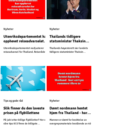
Nyheter
Nyheter
Utenriksdepartementet har
Thailands tidligere
opphevet reiseadvarselet
statsminister Thaksin
for Buriram, Surin, Sisaket
Shinawatra må sone ett år
Utenriksdepartementet nedjusterer
Thailands høyesterett sier landets
og Ubon Ratchathani
i fengsel
reiseadvarsel for Thailand. Reiserådet
tidligere statsminister Thaksin
for Kambodsja er uendret.
Shinawatra må sone ett år i fengsel.
Tips og gode råd
Nyheter
Slik finner du den laveste
Dømt nordmann hentet
prisen på flybillettene
hjem fra Thailand - har
vært på rømmen i flere år
På jakt etter billige flybilletter? Her er
Mannen er dømt for besittelse av
våre tips til å finne de billigste
overgrepsmateriale bestående av 4000
billettene til Thailand.
bilder og videoer. Siden har han