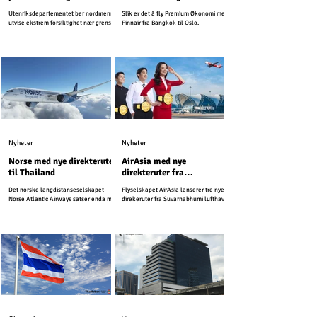
mellom Kambodsja og
Utenriksdepartementet ber nordmenn
Slik er det å fly Premium Økonomi med
Thailand
utvise ekstrem forsiktighet nær grensen
Finnair fra Bangkok til Oslo.
mellom Kambodsja og Thailand.
Nyheter
Nyheter
Norse med nye direkteruter
AirAsia med nye
til Thailand
direkteruter fra
Suvarnabhumi lufthavn
Det norske langdistanseselskapet
Flyselskapet AirAsia lanserer tre nye
Norse Atlantic Airways satser enda mer
direkeruter fra Suvarnabhumi lufthavn.
på Thailand i kommende sesong, og
starter nye ruter til den svært populære
ferieøyen sør i landet.