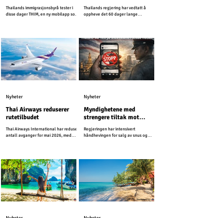
Thailands immigrasjonsbyrå tester i
Thailands regjering har vedtatt å
disse dager THIM, en ny mobilapp som
oppheve det 60 dager lange
er utviklet for å modernisere
visumfritaket for mer enn 90 land, og
immigrasjonstjenestene i Thailand.
går dermed tilbake til 30 dager som
tidligere.
Nyheter
Nyheter
Thai Airways reduserer
Myndighetene med
rutetilbudet
strengere tiltak mot
snusreklame i sosiale
Thai Airways International har redusert
Regjeringen har intensivert
medier
antall avganger for mai 2026, med
håndhevingen for salg av snus og
henvisning til høye drivstoffkostnader
beordret strengere tiltak mot salg og
og en nedgang i etterspørselen.
reklame i sosiale medier.