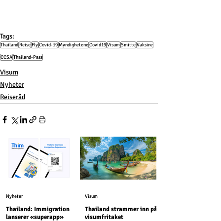
Tags:
Thailand
Reise
Fly
Covid-19
Myndighetene
Covid19
Visum
Smitte
Vaksine
CCSA
Thailand-Pass
Visum
Nyheter
Reiseråd
Nyheter
Visum
Thailand: Immigration
Thailand strammer inn på
lanserer «superapp»
visumfritaket