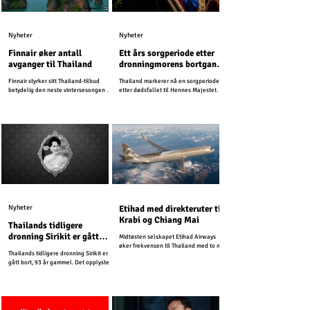
Nyheter
Nyheter
Finnair øker antall
Ett års sorgperiode etter
avganger til Thailand
dronningmorens bortgang
– turismen vil fortsette
Finnair styrker sitt Thailand-tilbud
Thailand markerer nå en sorgperiode
som normalt
betydelig den neste vintersesongen og
etter dødsfallet til Hennes Majestet
planlegger opptil 25 ukentlige
Dronning Sirikit, dronningmoren.
avganger fra Helsinki til Thailand i
2026.
Nyheter
Etihad med direkteruter til
Krabi og Chiang Mai
Thailands tidligere
dronning Sirikit er gått
Midtøsten selskapet Etihad Airways
bort
øker frekvensen til Thailand med to nye
Thailands tidligere dronning Sirikit er
direkteruter.
gått bort, 93 år gammel. Det opplyste
det Thailandske kongehuset fredag.