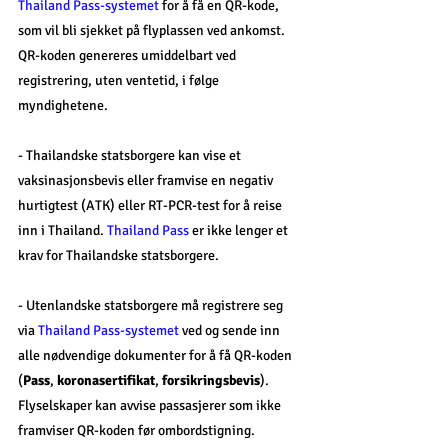
Thailand Pass-systemet
 for å få en QR-kode, 
som vil bli sjekket på flyplassen ved ankomst. 
QR-koden genereres umiddelbart ved 
registrering, uten ventetid, i følge 
myndighetene.
- Thailandske statsborgere kan vise et 
vaksinasjonsbevis eller framvise en negativ 
hurtigtest (ATK) eller RT-PCR-test for å reise 
inn i Thailand. 
Thailand Pass 
er ikke lenger et 
krav for Thailandske statsborgere. 
- Utenlandske statsborgere må registrere seg 
via 
Thailand Pass-systemet 
ved og sende inn 
alle nødvendige dokumenter for å få QR-koden 
(
Pass
, 
koronasertifikat
, 
forsikringsbevis
).
Flyselskaper kan avvise passasjerer som ikke 
framviser QR-koden før ombordstigning.