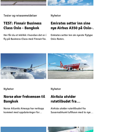
Tester og reiseanmeldelser
Nyheter
TEST: Finnair Business
Emirates setter inn sine
Class Oslo - Bangkok
nye Airbus A350 på Oslo-
Ruten
Her får du et inblikk i hvordan det er å
Emirates setter inn sin nyeste flytype på
fly på Business-Class med Finnair fra
Oslo-Ruten.
Oslo til Thailands hovedstad Bangkok.
Nyheter
Nyheter
Norse øker frekvensen til
AirAsia utvider
Bangkok
rutetilbudet fra
Suvarnabhumi lufthavn
Norse Atlantic Airways har nettopp
AirAsia utvider rutetilbudet fra
kommet med oppdateringer for
Suvarnabhumi lufthavn med to nye
vintersesongen 2025-2026.
innenriksruter.