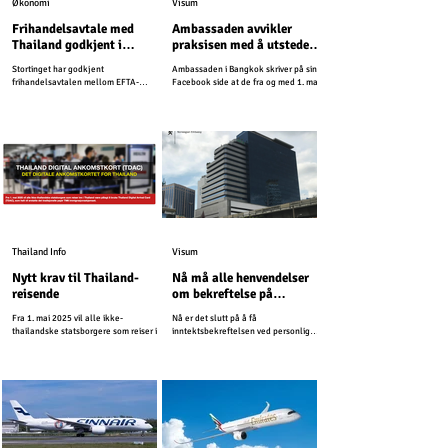
Økonomi
Visum
Frihandelsavtale med
Ambassaden avvikler
Thailand godkjent i
praksisen med å utstede
Stortinget
inntektsbekreftelser
Stortinget har godkjent
Ambassaden i Bangkok skriver på sin
frihandelsavtalen mellom EFTA-
Facebook side at de fra og med 1. mai
statene og Thailand.
2026, vil avvikle praksisen med å
utstede inntektsbekreftelser.
Thailand Info
Visum
Nytt krav til Thailand-
Nå må alle henvendelser
reisende
om bekreftelse på
pensjonsinntekt sendes til
Fra 1. mai 2025 vil alle ikke-
Nå er det slutt på å få
ambassaden per post
thailandske statsborgere som reiser inn
inntektsbekreftelsen ved personlig
i Thailand være pålagt å bruke Thailand
fremmøte.
Digital Arrival Card...