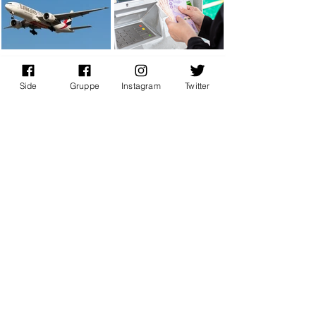
Nyheter
Nyheter
Side
Gruppe
Instagram
Twitter
Emirates bytter flytype og
Mann dømt for bedrageri –
kutter i tilbudet fra Oslo
brukte arbeidsgiverens
Lufthavn
kredittkort på Thailand-
Det Dubai-baserte flyselskapet
En 35 år gammel mann er dømt i Midtre
ferie
Emirates, setter inn sine eldste fly og
Hålogaland tingrett for bedrageri etter
kutter First Class tilbudet fra Oslo
å ha brukt arbeidsgiverens kredittkort
Lufthavn.
til private utgifter.
Nyheter
Tester og reiseanmeldelser
Thai Airways innfører
TEST: AirAsia fra Sakon
Business Class på
Nakhon til Bangkok
kortruter
Thai Airways innfører regional business
Slik er det å fly innenriks med Asias
class på sine Airbus A320 maskiner.
største lavprisselskap.