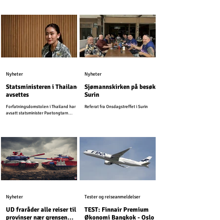
unndratt seg straff.
Nyheter
Nyheter
Statsministeren i Thailand
Sjømannskirken på besøk i
avsettes
Surin
Forfatningsdomstolen i Thailand har
Referat fra Onsdagstreffet i Surin
avsatt statsminister Paetongtarn
Shinawatra.
Nyheter
Tester og reiseanmeldelser
UD fraråder alle reiser til
TEST: Finnair Premium
provinser nær grensen
Økonomi Bangkok - Oslo