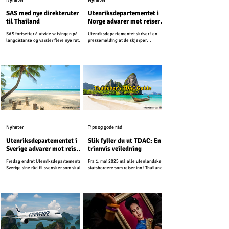
Nyheter
Nyheter
SAS med nye direkteruter
Utenriksdepartementet i
til Thailand
Norge advarer mot reiser
til ferieøyer i Thailand
SAS fortsetter å utvide satsingen på
Utenriksdepartementet skriver i en
langdistanse og varsler flere nye ruter i
pressemelding at de skjerper
løpet av året.
reiseadvarslene for Thailand og
Kambodsja. Nå fraråder UD alle reiser
som ligger innenfor 50 kilometer på
hver side av grensen mellom Thailand
og Kambodsja. Den forrige
reiseadvarselen gjaldt for 20 kilometer
fra grensen.
Nyheter
Tips og gode råd
Utenriksdepartementet i
Slik fyller du ut TDAC: En
Sverige advarer mot reiser
trinnvis veiledning
til ferieøyer i Thailand
Fredag endret Utenriksdepartementet i
Fra 1. mai 2025 må alle utenlandske
Sverige sine råd til svensker som skal
statsborgere som reiser inn i Thailand
reise til Thailand i desember.
fylle ut Thailand Digital Arrival Card
(TDAC) på nett før ankomst. Dette
digitale skjemaet erstatter det eldre
papirskjemaet TM6 og forenkler
immigrasjonsprosessen.