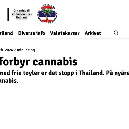
Din guide til
et enklere liv i
Thailand
ailand
Diverse info
Valutakurser
Arkivet
eb. 2024
2 min lesing
forbyr cannabis
med frie tøyler er det stopp i Thailand. På nyår
nnabis.