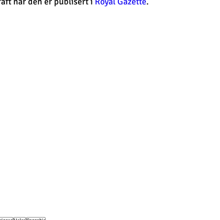
aft når den er publisert i 
Royal Gazette
. 