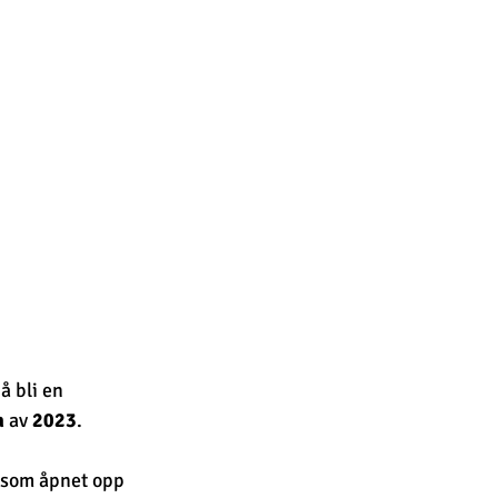
 å bli en 
n
 av 
2023
.
a som åpnet opp 