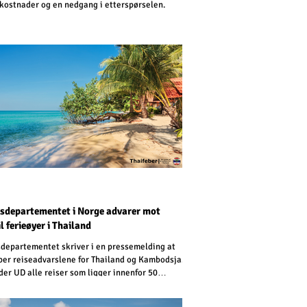
fkostnader og en nedgang i etterspørselen.
sdepartementet i Norge advarer mot
il ferieøyer i Thailand
departementet skriver i en pressemelding at
per reiseadvarslene for Thailand og Kambodsja.
der UD alle reiser som ligger innenfor 50
r på hver side av grensen mellom Thailand og
a. Den forrige reiseadvarselen gjaldt for 20