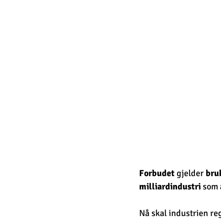
Forbudet
 gjelder 
bru
milliardindustri
 som 
Nå skal industrien reg