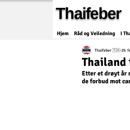
Thaifeber
Hjem
Råd og Veiledning
I Th
Thaifeber 🇹🇭
29. f
Thailand 
Etter et drøyt år 
de forbud mot ca