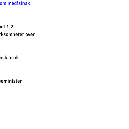
nom medisinsk 
ot 1,2 
irksomheter over 
insk bruk. 
seminister 