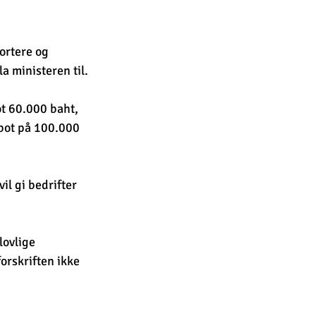
ortere og 
a ministeren til.
ot 60.000 baht, 
 bot på 100.000 
l gi bedrifter 
lovlige 
orskriften ikke 