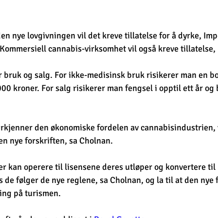
en nye lovgivningen vil det kreve tillatelse for å dyrke, Imp
ommersiell cannabis-virksomhet vil også kreve tillatelse, l
or bruk og salg. For ikke-medisinsk bruk risikerer man en b
00 kroner. For salg risikerer man fengsel i opptil ett år og
kjenner den økonomiske fordelen av cannabisindustrien, vi
 den nye forskriften, sa Cholnan.
 kan operere til lisensene deres utløper og konvertere til 
 de følger de nye reglene, sa Cholnan, og la til at den nye f
ning på turismen.