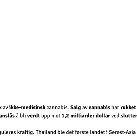
k
 av 
ikke-medisinsk
 cannabis. 
Salg
 av 
cannabis
 har 
rukket
anslås
 å bli 
verdt
 opp mot 
1,2 milliarder dollar
 ved 
slutte
uleres kraftig. Thailand ble det første landet i Sørøst-Asi