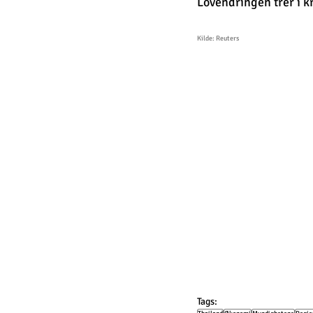
Lovendringen trer i kr
Kilde: Reuters
Tags: