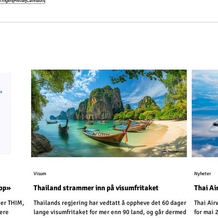
ringen
Helse
Cannabis
Visum
Nyheter
app»
Thailand strammer inn på visumfritaket
Thai Ai
ger THIM,
Thailands regjering har vedtatt å oppheve det 60 dager
Thai Air
sere
lange visumfritaket for mer enn 90 land, og går dermed
for mai 