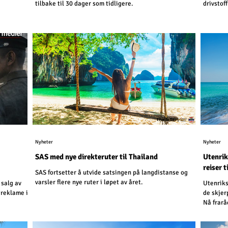
tilbake til 30 dager som tidligere.
drivstof
Nyheter
Nyheter
SAS med nye direkteruter til Thailand
Utenrik
reiser t
SAS fortsetter å utvide satsingen på langdistanse og
varsler flere nye ruter i løpet av året.
 salg av
Utenriks
 reklame i
de skjer
Nå frarå
kilomete
Kambodsj