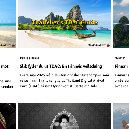
kilomete
Tips og gode råd
Nyheter
r mot
Slik fyller du ut TDAC: En trinnvis veiledning
Finnair
Fra 1. mai 2025 må alle utenlandske statsborgere som
Finnair 
reiser inn i Thailand fylle ut Thailand Digital Arrival
vinterse
ge sine
Card (TDAC) på nett før ankomst. Dette digitale
avganger
 desember.
skjemaet erstatter det eldre papirskjemaet TM6 og
forenkler immigrasjonsprosessen.